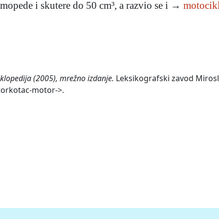
mopede i skutere do 50 cm³, a razvio se i →
motocik
iklopedija (2005), mrežno izdanje.
Leksikografski zavod Mirosla
torkotac-motor->.