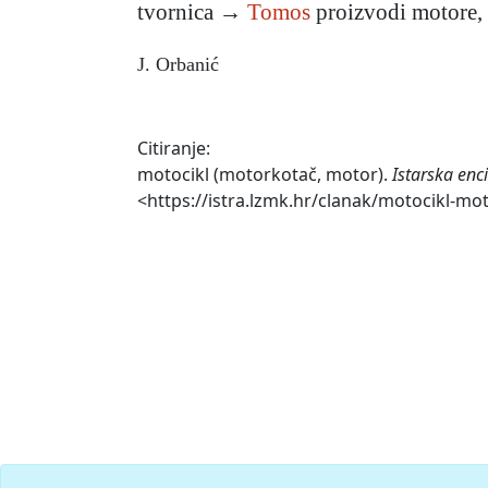
tvornica →
Tomos
proizvodi motore, 
J. Orbanić
Citiranje:
motocikl (motorkotač, motor).
Istarska enc
<https://istra.lzmk.hr/clanak/motocikl-mo