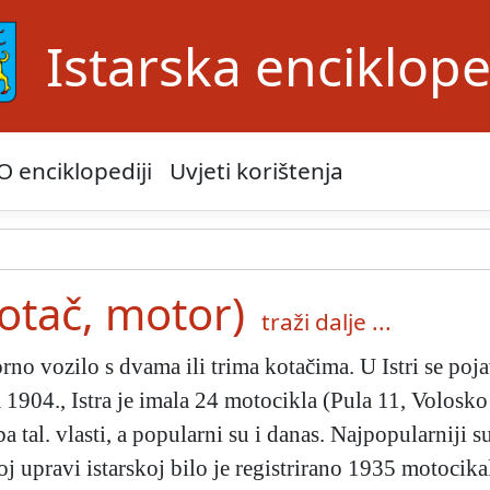
Istarska enciklope
O enciklopediji
Uvjeti korištenja
otač, motor)
traži dalje ...
no vozilo s dvama ili trima kotačima. U Istri se po
1904., Istra je imala 24 motocikla (Pula 11, Volosko 
ba tal. vlasti, a popularni su i danas. Najpopularniji 
j upravi istarskoj bilo je registrirano 1935 motoci