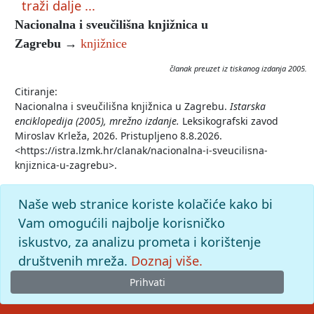
traži dalje ...
Nacionalna i sveučilišna knjižnica u
Zagrebu
→
knjižnice
članak preuzet iz tiskanog izdanja 2005.
Citiranje:
Nacionalna i sveučilišna knjižnica u Zagrebu.
Istarska
enciklopedija (2005), mrežno izdanje.
Leksikografski zavod
Miroslav Krleža, 2026. Pristupljeno 8.8.2026.
<https://istra.lzmk.hr/clanak/nacionalna-i-sveucilisna-
knjiznica-u-zagrebu>.
Naše web stranice koriste kolačiće kako bi
Vam omogućili najbolje korisničko
iskustvo, za analizu prometa i korištenje
društvenih mreža.
Doznaj više.
Prihvati
© 2026
Leksikografski zavod
Miroslav Krleža