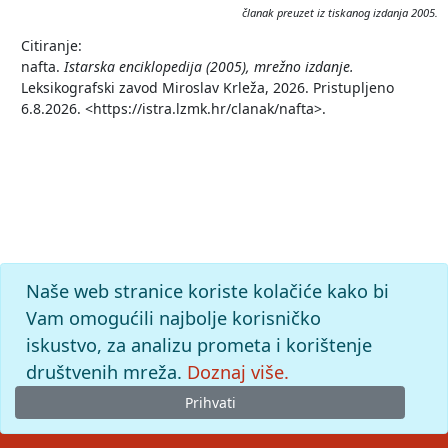
članak preuzet iz tiskanog izdanja 2005.
Citiranje:
nafta.
Istarska enciklopedija (2005), mrežno izdanje.
Leksikografski zavod Miroslav Krleža, 2026. Pristupljeno
6.8.2026. <https://istra.lzmk.hr/clanak/nafta>.
Naše web stranice koriste kolačiće kako bi
Vam omogućili najbolje korisničko
iskustvo, za analizu prometa i korištenje
društvenih mreža.
Doznaj više.
Prihvati
© 2026
Leksikografski zavod
Miroslav Krleža