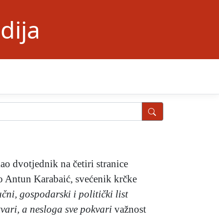
dija
ao dvotjednik na četiri stranice
io Antun Karabaić, svećenik krčke
čni, gospodarski i politički list
vari, a nesloga sve pokvari
važnost