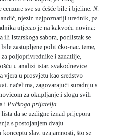
e cenzure sve su češće bile i bjeline.
N.
andić, njezin najpoznatiji urednik, pa
radnika utjecao je na kakvoću novina:
 ili Istarskoga sabora, podlistak se
 bile zastupljene političko-nac. teme,
 za poljoprivrednike i zanatlije,
nošću u analizi istar. svakodnevice
a vjera u prosvjetu kao sredstvo
kat. načelima, zagovarajući suradnju s
novicom za okupljanje i slogu svih
a i
Pučkoga prijatelja
lista da se uzdigne iznad prijepora
vanja s postojanjem dvaju
 konceptu slav. uzajamnosti, što se