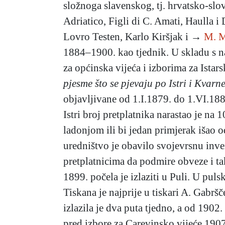
složnoga slavenskog, tj. hrvatsko-slov
Adriatico, Figli di C. Amati, Haulla
Lovro Testen, Karlo Kiršjak i →
M. M
1884–1900. kao tjednik. U skladu s 
za općinska vijeća i izborima za Ista
pjesme što se pjevaju po Istri i Kvarn
objavljivane od 1.I.1879. do 1.VI.188
Istri broj pretplatnika narastao je na 
ladonjom ili bi jedan primjerak išao o
uredništvo je obavilo svojevrsnu invent
pretplatnicima da podmire obveze i t
1899. počela je izlaziti u Puli. U pul
Tiskana je najprije u tiskari A. Gabršč
izlazila je dva puta tjedno, a od 190
pred izbore za Carevinsko vijeće 1907. 