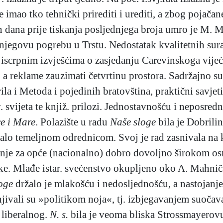
je imao tko tehnički prirediti i urediti, a zbog pojačan
an dana prije tiskanja posljednjega broja umro je M. M
o njegovu pogrebu u Trstu. Nedostatak kvalitetnih su
 iscrpnim izvješćima o zasjedanju Carevinskoga vijeća
 a reklame zauzimati četvrtinu prostora. Sadržajno su
ila i Metoda i pojedinih bratovština, praktični savjeti
av. svijeta te knjiž. prilozi. Jednostavnošću i neposred
e i Mare
. Polazište u radu
Naše sloge
bila je Dobrilin
ostalo temeljnom odrednicom. Svoj je rad zasnivala na 
manje za opće (nacionalno) dobro dovoljno širokom os
like. Mlađe istar. svećenstvo okupljeno oko A. Mahnič
oge
držalo je mlakošću i nedosljednošću, a nastojanje 
cjenjivali su »politikom noja«, tj. izbjegavanjem suoča
 liberalnog.
N. s.
bila je veoma bliska Strossmayerovu