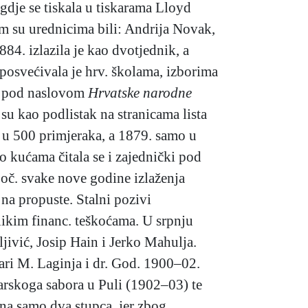
 gdje se tiskala u tiskarama Lloyd
m su urednicima bili: Andrija Novak,
84. izlazila je kao dvotjednik, a
osvećivala je hrv. školama, izborima
0. pod naslovom
Hrvatske narodne
 su kao podlistak na stranicama lista
 u 500 primjeraka, a 1879. samo u
 po kućama čitala se i zajednički pod
poč. svake nove godine izlaženja
 na propuste. Stalni pozivi
likim financ. teškoćama. U srpnju
ljivić, Josip Hain i Jerko Mahulja.
skari M. Laginja i dr. God. 1900–02.
tarskoga sabora u Puli (1902–03) te
e na samo dva stupca, jer zbog