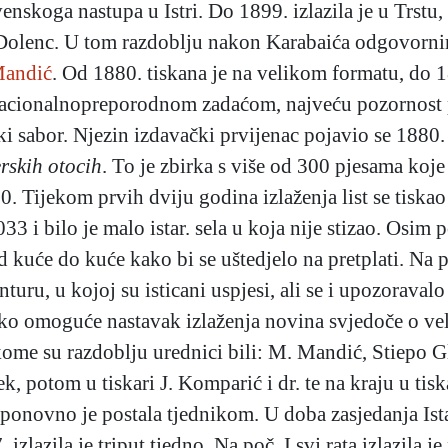
enskoga nastupa u Istri. Do 1899. izlazila je u Trstu,
 i Dolenc. U tom razdoblju nakon Karabaića odgovorni
andić
. Od 1880. tiskana je na velikom formatu, do 18
nacionalnopreporodnom zadaćom, najveću pozornost p
rski sabor. Njezin izdavački prvijenac pojavio se 188
erskih otocih
. To je zbirka s više od 300 pjesama koje
0. Tijekom prvih dviju godina izlaženja list se
tiskao
1033 i bilo je malo istar. sela u koja nije stizao. Osim
d kuće do kuće kako bi se uštedjelo na pretplati. Na 
uru, u kojoj su isticani uspjesi, ali se i upozoravalo
ako omoguće nastavak izlaženja novina svjedoče o ve
skome su razdoblju urednici bili: M. Mandić, Stiepo G
ek, potom u tiskari J. Komparić i dr. te na kraju u ti
2. ponovno je postala tjednikom. U doba zasjedanja Is
izlazila je triput tjedno. Na poč. I.svj.rata izlazila j