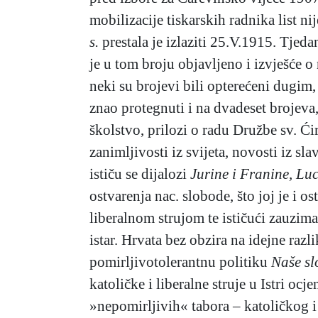
mobilizacije tiskarskih radnika list ni
s.
prestala je izlaziti 25.V.1915. Tjed
je u tom broju objavljeno i izvješće 
neki su brojevi bili opterećeni dugim,
znao protegnuti i na dvadeset brojeva,
školstvo, prilozi o radu Družbe sv. Ćir
zanimljivosti iz svijeta, novosti iz sl
ističu se dijalozi
Jurine i Franine,
Luc
ostvarenja nac. slobode, što joj je i 
liberalnom strujom te ističući zauzi
istar. Hrvata bez obzira na idejne raz
pomirljivotolerantnu politiku
Naše sl
katoličke i liberalne struje u Istri o
»nepomirljivih« tabora – katoličkog i