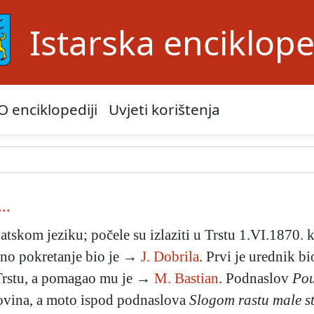
Istarska enciklope
O enciklopediji
Uvjeti korištenja
..
atskom jeziku; počele su izlaziti u Trstu 1.VI.1870. k
zino pokretanje bio je →
J. Dobrila
. Prvi je urednik b
u Trstu, a pomagao mu je →
M. Bastian
. Podnaslov
Pou
novina, a moto ispod podnaslova
Slogom rastu male st