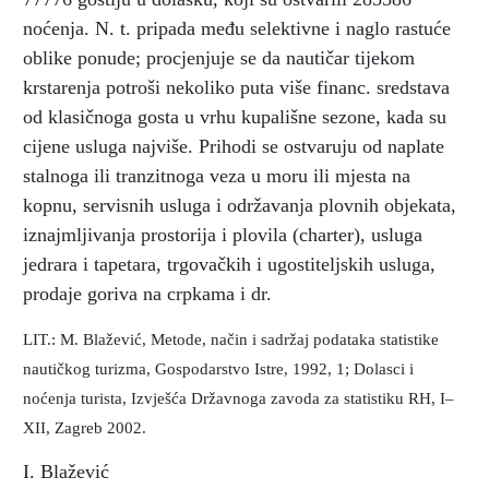
noćenja. N. t. pripada među selektivne i naglo rastuće
oblike ponude; procjenjuje se da nautičar tijekom
krstarenja potroši nekoliko puta više financ. sredstava
od klasičnoga gosta u vrhu kupališne sezone, kada su
cijene usluga najviše. Prihodi se ostvaruju od naplate
stalnoga ili tranzitnoga veza u moru ili mjesta na
kopnu, servisnih usluga i održavanja plovnih objekata,
iznajmljivanja prostorija i plovila (charter), usluga
jedrara i tapetara, trgovačkih i ugostiteljskih usluga,
prodaje goriva na crpkama i dr.
LIT.: M. Blažević, Metode, način i sadržaj podataka statistike
nautičkog turizma, Gospodarstvo Istre, 1992, 1; Dolasci i
noćenja turista, Izvješća Državnoga zavoda za statistiku RH, I–
XII, Zagreb 2002.
I. Blažević