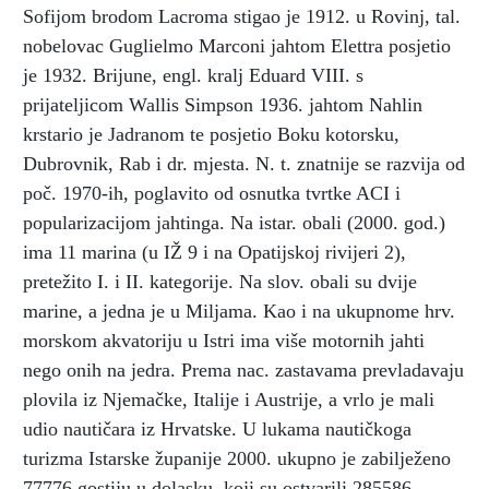
Sofijom brodom Lacroma stigao je 1912. u Rovinj, tal.
nobelovac Guglielmo Marconi jahtom Elettra posjetio
je 1932. Brijune, engl. kralj Eduard VIII. s
prijateljicom Wallis Simpson 1936. jahtom Nahlin
krstario je Jadranom te posjetio Boku kotorsku,
Dubrovnik, Rab i dr. mjesta. N. t. znatnije se razvija od
poč. 1970-ih, poglavito od osnutka tvrtke ACI i
popularizacijom jahtinga. Na istar. obali (2000. god.)
ima 11 marina (u IŽ 9 i na Opatijskoj rivijeri 2),
pretežito I. i II. kategorije. Na slov. obali su dvije
marine, a jedna je u Miljama. Kao i na ukupnome hrv.
morskom akvatoriju u Istri ima više motornih jahti
nego onih na jedra. Prema nac. zastavama prevladavaju
plovila iz Njemačke, Italije i Austrije, a vrlo je mali
udio nautičara iz Hrvatske. U lukama nautičkoga
turizma Istarske županije 2000. ukupno je zabilježeno
77776 gostiju u dolasku, koji su ostvarili 285586