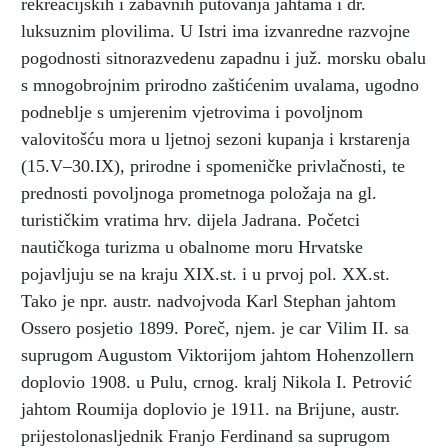
rekreacijskih i zabavnih putovanja jahtama i dr.
luksuznim plovilima. U Istri ima izvanredne razvojne
pogodnosti sitnorazvedenu zapadnu i juž. morsku obalu
s mnogobrojnim prirodno zaštićenim uvalama, ugodno
podneblje s umjerenim vjetrovima i povoljnom
valovitošću mora u ljetnoj sezoni kupanja i krstarenja
(15.V–30.IX), prirodne i spomeničke privlačnosti, te
prednosti povoljnoga prometnoga položaja na gl.
turističkim vratima hrv. dijela Jadrana. Početci
nautičkoga turizma u obalnome moru Hrvatske
pojavljuju se na kraju XIX.st. i u prvoj pol. XX.st.
Tako je npr. austr. nadvojvoda Karl Stephan jahtom
Ossero posjetio 1899. Poreč, njem. je car Vilim II. sa
suprugom Augustom Viktorijom jahtom Hohenzollern
doplovio 1908. u Pulu, crnog. kralj Nikola I. Petrović
jahtom Roumija doplovio je 1911. na Brijune, austr.
prijestolonasljednik Franjo Ferdinand sa suprugom