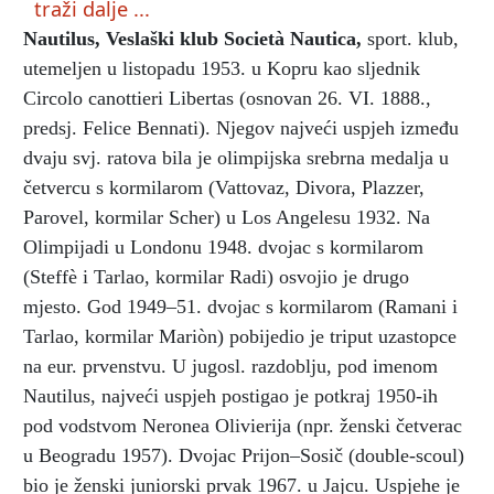
traži dalje ...
Nautilus, Veslaški klub Società Nautica
,
sport. klub,
utemeljen u listopadu 1953. u Kopru kao sljednik
Circolo canottieri Libertas (osnovan 26. VI. 1888.,
predsj. Felice Bennati). Njegov najveći uspjeh između
dvaju svj. ratova bila je olimpijska srebrna medalja u
četvercu s kormilarom (Vattovaz, Divora, Plazzer,
Parovel, kormilar Scher) u Los Angelesu 1932. Na
Olimpijadi u Londonu 1948. dvojac s kormilarom
(Steffè i Tarlao, kormilar Radi) osvojio je drugo
mjesto. God 1949–51. dvojac s kormilarom (Ramani i
Tarlao, kormilar Mariòn) pobijedio je triput uzastopce
na eur. prvenstvu. U jugosl. razdoblju, pod imenom
Nautilus, najveći uspjeh postigao je potkraj 1950-ih
pod vodstvom Neronea Olivierija (npr. ženski četverac
u Beogradu 1957). Dvojac Prijon–Sosič (double-scoul)
bio je ženski juniorski prvak 1967. u Jajcu. Uspjehe je