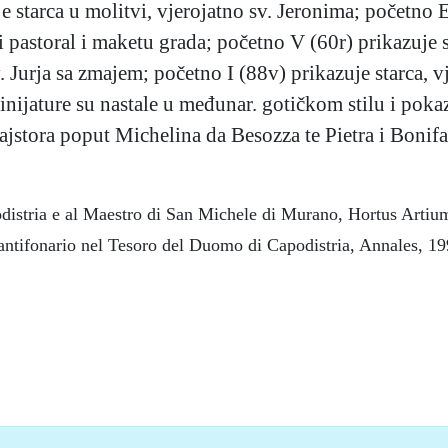
je starca u molitvi, vjerojatno sv. Jeronima; početno
rži pastoral i maketu grada; početno V (60r) prikazuj
 Jurja sa zmajem; početno I (88v) prikazuje starca, v
Minijature su nastale u međunar. gotičkom stilu i pok
 majstora poput Michelina da Besozza te Pietra i Boni
podistria e al Maestro di San Michele di Murano, Hortus Arti
 antifonario nel Tesoro del Duomo di Capodistria, Annales, 19
5), mrežno izdanje.
Leksikografski zavod Miroslav Krleža, 2026