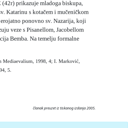
 E (42r) prikazuje mladoga biskupa,
e sv. Katarinu s kotačem i mučeničkom
jerojatno ponovno sv. Nazarija, koji
azuju veze s Pisanellom, Jacobellom
facija Bemba. Na temelju formalne
um Mediaevalium, 1998, 4; I. Marković,
94, 5.
članak preuzet iz tiskanog izdanja 2005.
. Pristupljeno 7.8.2026.