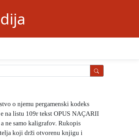
dija
čanstvo o njemu pergamenski kodeks
 je na listu 109r tekst OPUS NAÇARII
 a ne samo kaligrafov. Rukopis
telja koji drži otvorenu knjigu i