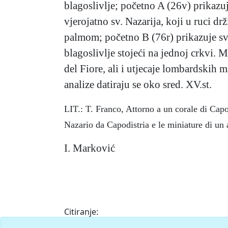
blagoslivlje; početno A (26v) prikazu
vjerojatno sv. Nazarija, koji u ruci d
palmom; početno B (76r) prikazuje sv.
blagoslivlje stojeći na jednoj crkvi. 
del Fiore, ali i utjecaje lombardskih
analize datiraju se oko sred. XV.st.
LIT.: T. Franco, Attorno a un corale di Ca
Nazario da Capodistria e le miniature di un
I. Marković
Citiranje:
Nazarij iz Kopra.
Istarska enciklopedija (200