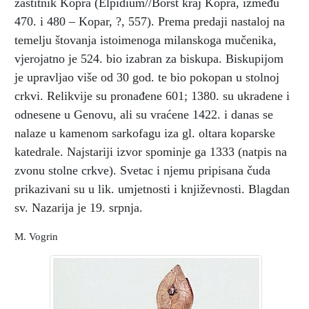
zaštitnik Kopra (Elpidium//Boršt kraj Kopra, između
470. i 480 – Kopar, ?, 557). Prema predaji nastaloj na
temelju štovanja istoimenoga milanskoga mučenika,
vjerojatno je 524. bio izabran za biskupa. Biskupijom
je upravljao više od 30 god. te bio pokopan u stolnoj
crkvi. Relikvije su pronađene 601; 1380. su ukradene i
odnesene u Genovu, ali su vraćene 1422. i danas se
nalaze u kamenom sarkofagu iza gl. oltara koparske
katedrale. Najstariji izvor spominje ga 1333 (natpis na
zvonu stolne crkve). Svetac i njemu pripisana čuda
prikazivani su u lik. umjetnosti i književnosti. Blagdan
sv. Nazarija je 19. srpnja.
M. Vogrin