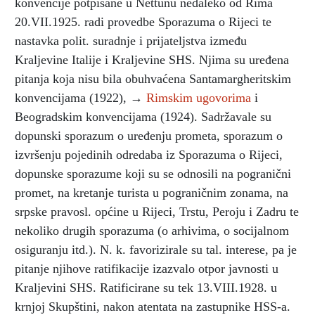
konvencije potpisane u Nettunu nedaleko od Rima
20.VII.1925. radi provedbe Sporazuma o Rijeci te
nastavka polit. suradnje i prijateljstva između
Kraljevine Italije i Kraljevine SHS. Njima su uređena
pitanja koja nisu bila obuhvaćena Santamargheritskim
konvencijama (1922), →
Rimskim ugovorima
i
Beogradskim konvencijama (1924). Sadržavale su
dopunski sporazum o uređenju prometa, sporazum o
izvršenju pojedinih odredaba iz Sporazuma o Rijeci,
dopunske sporazume koji su se odnosili na pogranični
promet, na kretanje turista u pograničnim zonama, na
srpske pravosl. općine u Rijeci, Trstu, Peroju i Zadru te
nekoliko drugih sporazuma (o arhivima, o socijalnom
osiguranju itd.). N. k. favorizirale su tal. interese, pa je
pitanje njihove ratifikacije izazvalo otpor javnosti u
Kraljevini SHS. Ratificirane su tek 13.VIII.1928. u
krnjoj Skupštini, nakon atentata na zastupnike HSS-a.