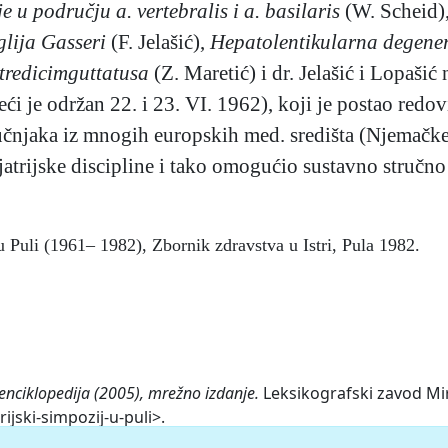
e u području a. vertebralis i a. basilaris
(W. Scheid)
glija Gasseri
(F. Jelašić),
Hepatolentikularna degene
tredicimguttatusa
(Z. Maretić) i dr. Jelašić i Lopašić 
eći je održan 22. i 23. VI. 1962), koji je postao red
njaka iz mnogih europskih med. središta (Njemačke, It
jatrijske discipline i tako omogućio sustavno stručno
 u Puli (1961– 1982), Zbornik zdravstva u Istri, Pula 1982.
 enciklopedija (2005), mrežno izdanje.
Leksikografski zavod Miro
ijski-simpozij-u-puli>.