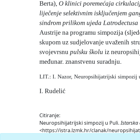
Berta),
O klinici poremećaja cirkulacij
liječenje selektivnim isključenjem gan
sindrom
prilikom ujeda Latrodectusa 
Austrije na programu simpozija (sljed
skupom uz sudjelovanje uvaženih struč
svojevrsnu
pulsku školu
iz
neuropsihi
međunar. znanstvenu suradnju.
LIT.: I. Nazor, Neuropsihijatrijski simpozij
I. Rudelić
Citiranje:
Neuropsihijatrijski simpozij u Puli.
Istarska
<https://istra.lzmk.hr/clanak/neuropsihijatr