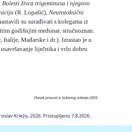
,
Bolesti živca
trigeminusa i njegovo
racija
(R. Lopašić),
Neurotoksični
nastavili su surađivati s kolegama iz
ovitim godišnjim međunar. stručnoznan.
alije, Mađarske i dr.). Izrastao je u
 usavršavanje liječnika i vrlo dobru
članak preuzet iz tiskanog izdanja 2005.
slav Krleža, 2026. Pristupljeno 7.8.2026.