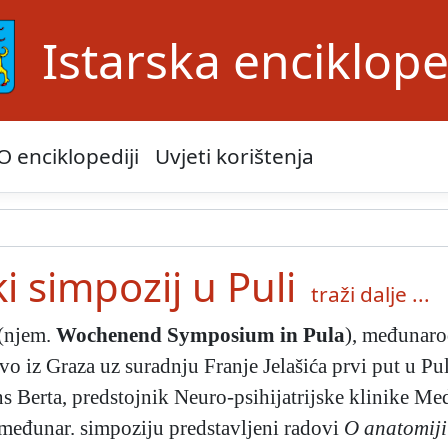
Istarska enciklope
O enciklopediji
Uvjeti korištenja
i simpozij u Puli
traži dalje ...
(njem.
Wochenend Symposium in Pula
), međunaro
vo iz Graza uz suradnju Franje Jelašića prvi put u Puli
 Berta, predstojnik Neuro-psihijatrijske klinike Medi
međunar. simpoziju predstavljeni radovi
O anatomiji