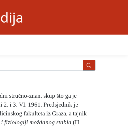
dija
dni stručno-znan. skup što ga je
 2. i 3. VI. 1961. Predsjednik je
cinskog fakulteta iz Graza, a tajnik
 i
fiziologiji moždanog stabla
(H.