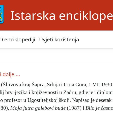
Istarska enciklope
O enciklopediji
Uvjeti korištenja
i dalje ...
 (Šljivova kraj Šapca, Srbija i Crna Gora, 1.VII.1930
ij hrv. jezika i književnosti u Zadru, gdje je i diplom
io profesor u Ugostiteljskoj školi. Napisao je desetak
980),
Moja jutra galebovi bude
(1987) i
Bilo je časn