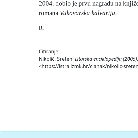
2004. dobio je prvu nagradu na knjiž
romana
Vukovarska kalvarija
.
R.
Citiranje:
Nikolić, Sreten.
Istarska enciklopedija (2005)
<https://istra.lzmk.hr/clanak/nikolic-srete