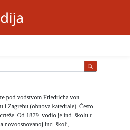
dija
ture pod vodstvom Friedricha von
gu i Zagrebu (obnova katedrale). Često
rteže. Od 1879. vodio je ind. školu u
 na novoosnovanoj ind. školi,