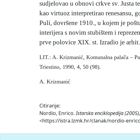
sudjelovao u obnovi crkve sv. Justa te
kao virtuoz interpretirao renesansu, 
Puli, dovršene 1910., u kojem je poštu
interijera s novim stubištem i repreze
prve polovice XIX. st. Izradio je arhi
LIT.: A. Krizmanić, Komunalna palača – Pula
Triestino, 1990, 4, 50 (98).
A. Krizmanić
Citiranje:
Nordio, Enrico.
Istarska enciklopedija (2005)
<https://istra.lzmk.hr/clanak/nordio-enric