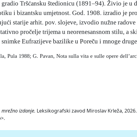
 gradio Tršćansku štedionicu (1891–94). Živio je u do
gotiku i bizantsku umjetnost. God. 1908. izradio je 
jući starije arhit. pov. slojeve, izvodio nužne radov
ntativno pročelje trijema u neorenesansnom stilu, a 
t. snimke Eufrazijeve bazilike u Poreču i mnoge druge
, Pula 1988; G. Pavan, Nota sulla vita e sulle opere dell’ar
, mrežno izdanje.
Leksikografski zavod Miroslav Krleža, 2026. 
o>.