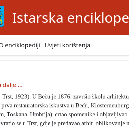
Istarska enciklope
O enciklopediji
Uvjeti korištenja
 dalje ...
– Trst, 1923). U Beču je 1876. završio školu arhitek
o prva restauratorska iskustva u Beču, Klosterneubur
, Toskana, Umbrija), crtao spomenike i objavljivao c
. vratio se u Trst, gdje je predavao arhit. oblikovanje