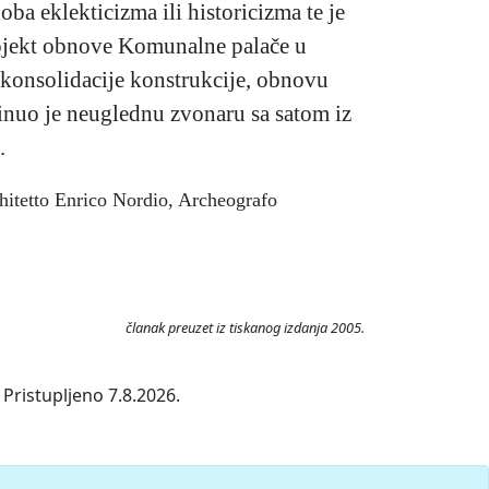
ba eklekticizma ili historicizma te je
projekt obnove Komunalne palače u
e konsolidacije konstrukcije, obnovu
skinuo je neuglednu zvonaru sa satom iz
.
chitetto Enrico Nordio, Archeografo
članak preuzet iz tiskanog izdanja 2005.
Pristupljeno 7.8.2026.