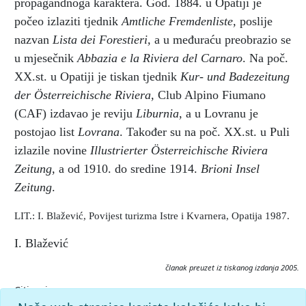
propagandnoga karaktera. God. 1884. u Opatiji je
počeo izlaziti tjednik
Amtliche Fremdenliste,
poslije
nazvan
Lista dei Forestieri,
a u međuraću preobrazio se
u mjesečnik
Abbazia e la Riviera del Carnaro
. Na poč.
XX.st. u Opatiji je tiskan tjednik
Kur-
und Badezeitung
der Österreichische Riviera,
Club Alpino Fiumano
(CAF) izdavao je reviju
Liburnia,
a u Lovranu je
postojao list
Lovrana
. Također su na poč. XX.st. u Puli
izlazile novine
Illustrierter Österreichische Riviera
Zeitung,
a od 1910. do sredine 1914.
Brioni Insel
Zeitung
.
LIT.: I. Blažević, Povijest turizma Istre i Kvarnera, Opatija 1987.
I. Blažević
članak preuzet iz tiskanog izdanja 2005.
Citiranje:
novine, turističke.
Istarska enciklopedija (2005), mrežno