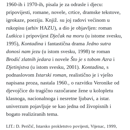
1960-ih i 1970-ih, pisala je za odrasle i djecu:
pripovijesti, romane, novele, crtice, dramske tekstove,
igrokaze, poeziju. Knjiž. su joj radovi većinom u
rukopisu (arhiv HAZU), a dio je objavljen: roman
Lutkica
i pripovijest
Dječak na moru
(u istome svesku,
1995),
Kontadina
i fantastična drama
Jedno sutra
donosi nam jezu
(u istom svesku, 1998) te roman
Brodić zlatnih jedara
i novele
Što je s tobom Azra
i
Djetinjstva
(u istom svesku, 2001).
Kontadina,
s
podnaslovom
Istarski roman,
realistično je i vješto
napisana proza, nastala 1960., o razvitku Veronike od
djevojčice do tragično razočarane žene u kolopletu
klasnoga, nacionalnoga i nesretne ljubavi, a istar.
univerzum pojavljuje se kao jedna od živopisnih i
bogato realiziranih tema.
LIT.: D. Peričić, Istarsko prokletstvo povijesti, Vijenac, 1999,