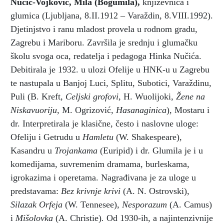
Nučić-Vojković, Mila (Bogumila)
,
književnica i
glumica (Ljubljana, 8.II.1912 – Varaždin, 8.VIII.1992).
Djetinjstvo i ranu mladost provela u rodnom gradu,
Zagrebu i Mariboru. Završila je srednju i glumačku
školu svoga oca, redatelja i pedagoga Hinka Nučića.
Debitirala je 1932. u ulozi Ofelije u HNK-u u Zagrebu
te nastupala u Banjoj Luci, Splitu, Subotici, Varaždinu,
Puli (B. Kreft,
Celjski grofovi,
H. Wuolijoki,
Žene na
Niskavuoriju,
M. Ogrizović,
Hasanaginica
), Mostaru i
dr. Interpretirala je klasične, često i naslovne uloge:
Ofeliju i Getrudu u
Hamletu
(W. Shakespeare),
Kasandru u
Trojankama
(Euripid) i dr. Glumila je i u
komedijama, suvremenim dramama, burleskama,
igrokazima i operetama. Nagrađivana je za uloge u
predstavama:
Bez krivnje krivi
(A. N. Ostrovski),
Silazak Orfeja
(W. Tennesee),
Nesporazum
(A. Camus)
i
Mišolovka
(A. Christie)
.
Od 1930-ih, a najintenzivnije