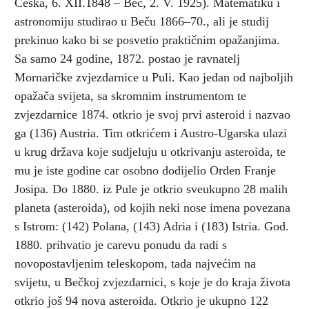
Češka, 6. XII.1848 – Beč, 2. V. 1925). Matematiku i
astronomiju studirao u Beču 1866–70., ali je studij
prekinuo kako bi se posvetio praktičnim opažanjima.
Sa samo 24 godine, 1872. postao je ravnatelj
Mornaričke zvjezdarnice u Puli. Kao jedan od najboljih
opažača svijeta, sa skromnim instrumentom te
zvjezdarnice 1874. otkrio je svoj prvi asteroid i nazvao
ga (136) Austria. Tim otkrićem i Austro-Ugarska ulazi
u krug država koje sudjeluju u otkrivanju asteroida, te
mu je iste godine car osobno dodijelio Orden Franje
Josipa. Do 1880. iz Pule je otkrio sveukupno 28 malih
planeta (asteroida), od kojih neki nose imena povezana
s Istrom: (142) Polana, (143) Adria i (183) Istria. God.
1880. prihvatio je carevu ponudu da radi s
novopostavljenim teleskopom, tada najvećim na
svijetu, u Bečkoj zvjezdarnici, s koje je do kraja života
otkrio još 94 nova asteroida. Otkrio je ukupno 122