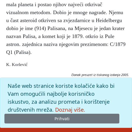
mala planeta i postao njihov najveći otkrivač
vizualnom metodom. Dobio je mnoge nagrade. Njemu
u čast asteroid otkriven sa zvjezdarnice u Heidelbergu
dobio je ime (914) Palisana, na Mjesecu je jedan krater
nazvan Palisa, a komet koji je 1879. otkrio iz Pule
astron. zajednica naziva njegovim prezimenom: C/1879
Q1 (Palisa).
K. Korlević
članak preuzet iz tiskanog izdanja 2005.
Citiranje:
Naše web stranice koriste kolačiće kako bi
Palisa, Johann.
Istarska enciklopedija (2005), mrežno izdanje.
Vam omogućili najbolje korisničko
Leksikografski zavod Miroslav Krleža, 2026. Pristupljeno
iskustvo, za analizu prometa i korištenje
9.8.2026. <https://istra.lzmk.hr/clanak/palisa-johann>.
društvenih mreža.
Doznaj više.
Prihvati
© 2026
Leksikografski zavod
Miroslav Krleža