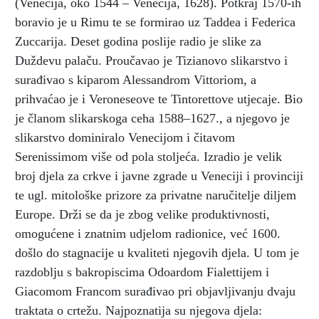
(Venecija, oko 1544 – Venecija, 1628). Potkraj 1570-ih
boravio je u Rimu te se formirao uz Taddea i Federica
Zuccarija. Deset godina poslije radio je slike za
Duždevu palaču. Proučavao je Tizianovo slikarstvo i
surađivao s kiparom Alessandrom Vittoriom, a
prihvaćao je i Veroneseove te Tintorettove utjecaje. Bio
je članom slikarskoga ceha 1588–1627., a njegovo je
slikarstvo dominiralo Venecijom i čitavom
Serenissimom više od pola stoljeća. Izradio je velik
broj djela za crkve i javne zgrade u Veneciji i provinciji
te ugl. mitološke prizore za privatne naručitelje diljem
Europe. Drži se da je zbog velike produktivnosti,
omogućene i znatnim udjelom radionice, već 1600.
došlo do stagnacije u kvaliteti njegovih djela. U tom je
razdoblju s bakropiscima Odoardom Fialettijem i
Giacomom Francom surađivao pri objavljivanju dvaju
traktata o crtežu. Najpoznatija su njegova djela: