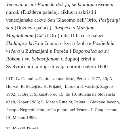
Veneciju kruni Pobjeda dok joj se klanjaju osvojeni
narodi
(Duždeva palača), ciklus u sakristiji
venecijanske crkve San Giacomo dell’Orio,
Posljednji
sud
(Duždeva palača),
Raspeće s Marijom
Magdalenom
(Ca’ d’Oro) i dr. U Istri se nalaze
Skidanje s križa
u župnoj crkvi u Izoli te
Posljednja
večera
u Eufrazijani u Poreču i
Bogorodica sa sv.
Rokom i sv. Sebastijanom
u župnoj crkvi u
Svetvinčentu, a obje ih valja datirati nakon 1600.
LIT.: G. Gamulin, Pabirci za maniriste, Peristil, 1977, 20; A.
Horvat, R. Matejčić, K. Prijatelj, Barok u Hrvatskoj, Zagreb
1982; T. Brejc, Slikarstvo od 15. do 19. stoletja na Slovenski
obali, Koper 1983; S. Mason Rinaldi, Palma il Giovane Jacopo,
Jacopo Negretti detto, u: La pittura nel Veneto. Il Cinquecento,
III, Milano 1999.
N. Kudiš-Burić