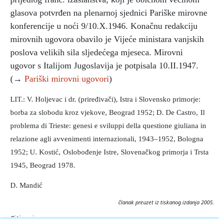
glasova potvrđen na plenarnoj sjednici Pariške mirovne
konferencije u noći 9/10.X.1946. Konačnu redakciju
mirovnih ugovora obavilo je Vijeće ministara vanjskih
poslova velikih sila sljedećega mjeseca. Mirovni
ugovor s Italijom Jugoslavija je potpisala 10.II.1947.
(→
Pariški mirovni ugovori
)
LIT.: V. Holjevac i dr. (priređivači), Istra i Slovensko primorje:
borba za slobodu kroz vjekove, Beograd 1952; D. De Castro,
Il
problema di Trieste: genesi e sviluppi della questione giuliana in
relazione agli avvenimenti internazionali, 1943–1952, Bologna
1952; U. Kostić,
Oslobođenje Istre, Slovenačkog primorja i Trsta
1945, Beograd 1978.
D. Mandić
članak preuzet iz tiskanog izdanja 2005.
Citiranje: