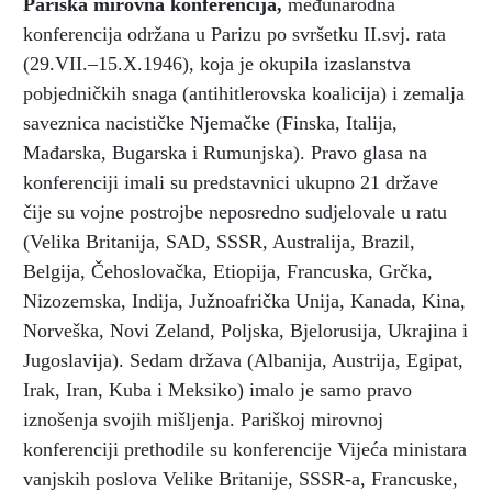
Pariška mirovna konferencija
,
međunarodna
konferencija održana u Parizu po svršetku II.svj. rata
(29.VII.–15.X.1946), koja je okupila izaslanstva
pobjedničkih snaga (antihitlerovska koalicija) i zemalja
saveznica nacističke Njemačke (Finska, Italija,
Mađarska, Bugarska i Rumunjska). Pravo glasa na
konferenciji imali su predstavnici ukupno 21 države
čije su vojne postrojbe neposredno sudjelovale u ratu
(Velika Britanija, SAD, SSSR, Australija, Brazil,
Belgija, Čehoslovačka, Etiopija, Francuska, Grčka,
Nizozemska, Indija, Južnoafrička Unija, Kanada, Kina,
Norveška, Novi Zeland, Poljska, Bjelorusija, Ukrajina i
Jugoslavija). Sedam država (Albanija, Austrija, Egipat,
Irak, Iran, Kuba i Meksiko) imalo je samo pravo
iznošenja svojih mišljenja. Pariškoj mirovnoj
konferenciji prethodile su konferencije Vijeća ministara
vanjskih poslova Velike Britanije, SSSR-a, Francuske,