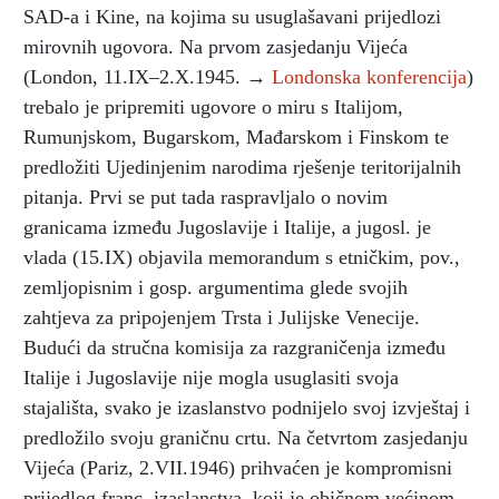
SAD-a i Kine, na kojima su usuglašavani prijedlozi
mirovnih ugovora. Na prvom zasjedanju Vijeća
(London, 11.IX–2.X.1945. →
Londonska konferencija
)
trebalo je pripremiti ugovore o miru s Italijom,
Rumunjskom, Bugarskom, Mađarskom i Finskom te
predložiti Ujedinjenim narodima rješenje teritorijalnih
pitanja. Prvi se put tada raspravljalo o novim
granicama između Jugoslavije i Italije, a jugosl. je
vlada (15.IX) objavila memorandum s etničkim, pov.,
zemljopisnim i gosp. argumentima glede svojih
zahtjeva za pripojenjem Trsta i Julijske Venecije.
Budući da stručna komisija za razgraničenja između
Italije i Jugoslavije nije mogla usuglasiti svoja
stajališta, svako je izaslanstvo podnijelo svoj izvještaj i
predložilo svoju graničnu crtu. Na četvrtom zasjedanju
Vijeća (Pariz, 2.VII.1946) prihvaćen je kompromisni
prijedlog franc. izaslanstva, koji je običnom većinom