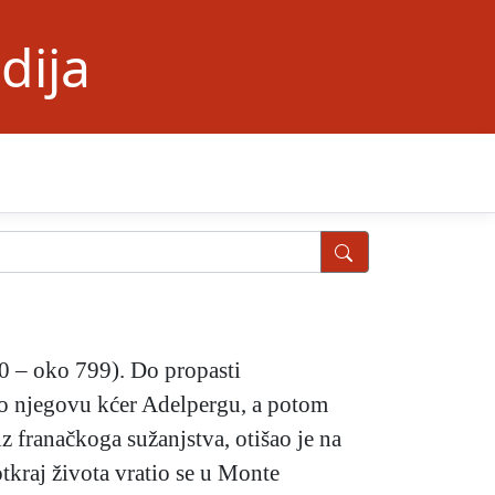
dija
20 – oko 799). Do propasti
ao njegovu kćer Adelpergu, a potom
z franačkoga sužanjstva, otišao je na
tkraj života vratio se u Monte