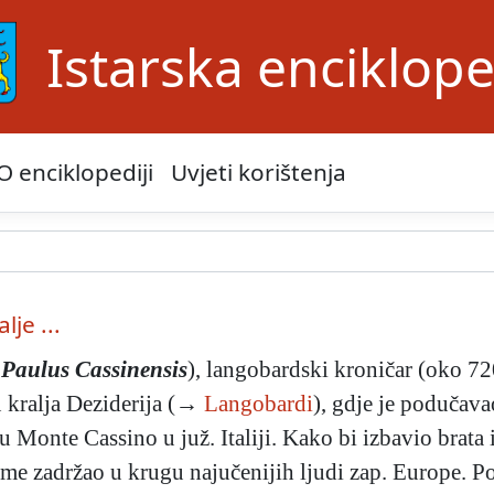
Istarska enciklope
O enciklopediji
Uvjeti korištenja
lje ...
 Paulus Cassinensis
), langobardski kroničar (oko 7
u kralja Deziderija (→
Langobardi
), gdje je podučav
 Monte Cassino u juž. Italiji. Kako bi izbavio brata i
eme zadržao u krugu najučenijih ljudi zap. Europe. Po