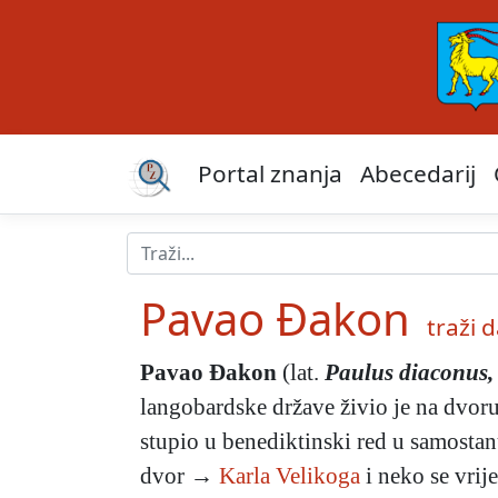
Portal znanja
Abecedarij
Pavao Đakon
traži da
Pavao Đakon
(lat.
Paulus diaconus,
langobardske države živio je na dvor
stupio u benediktinski red u samostanu
dvor →
Karla Velikoga
i neko se vrij