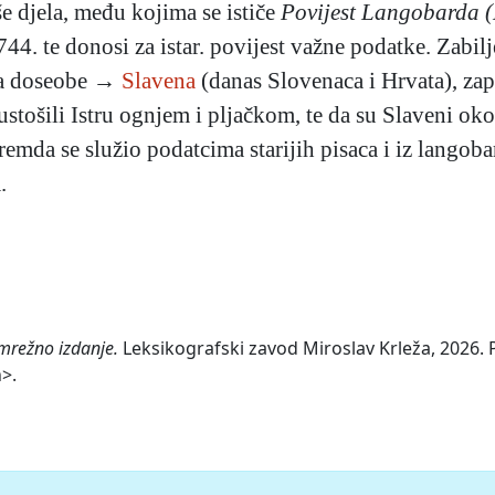
še djela, među kojima se ističe
Povijest Langobarda
44. te donosi za istar. povijest važne podatke. Zabilje
za doseobe →
Slavena
(danas Slovenaca i Hrvata), za
tošili Istru ognjem i pljačkom, te da su Slaveni oko 
Premda se služio podatcima starijih pisaca i iz langob
.
 mrežno izdanje.
Leksikografski zavod Miroslav Krleža, 2026. P
>.