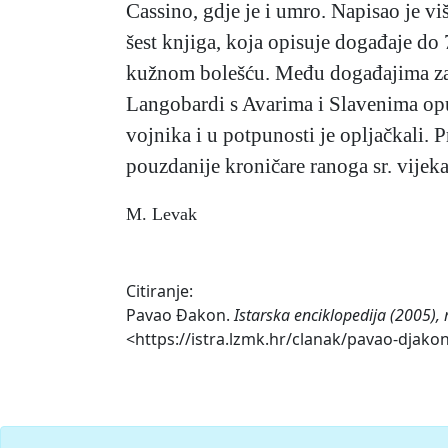
Cassino, gdje je i umro. Napisao je vi
šest knjiga, koja opisuje događaje do 7
kužnom bolešću. Među događajima 
Langobardi s Avarima i Slavenima opus
vojnika i u potpunosti je opljačkali. 
pouzdanije kroničare ranoga sr. vijeka
M. Levak
Citiranje:
Pavao Đakon.
Istarska enciklopedija (2005),
<https://istra.lzmk.hr/clanak/pavao-djakon