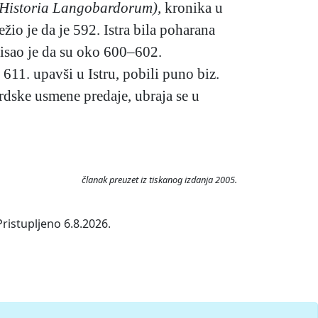
(Historia Langobardorum),
kronika u
žio je da je 592. Istra bila poharana
pisao je da su oko 600–602.
611. upavši u Istru, pobili puno biz.
ardske usmene predaje, ubraja se u
članak preuzet iz tiskanog izdanja 2005.
ristupljeno 6.8.2026.