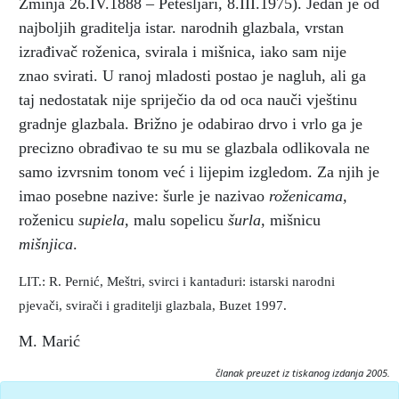
Žminja 26.IV.1888 – Petešljari, 8.III.1975). Jedan je od
najboljih graditelja istar. narodnih glazbala, vrstan
izrađivač roženica, svirala i mišnica, iako sam nije
znao svirati. U ranoj mladosti postao je nagluh, ali ga
taj nedostatak nije spriječio da od oca nauči vještinu
gradnje glazbala. Brižno je odabirao drvo i vrlo ga je
precizno obrađivao te su mu se glazbala odlikovala ne
samo izvrsnim tonom već i lijepim izgledom. Za njih je
imao posebne nazive: šurle je nazivao
roženicama,
roženicu
supiela,
malu sopelicu
šurla,
mišnicu
mišnjica
.
LIT.: R. Pernić, Meštri, svirci i kantaduri: istarski narodni
pjevači, svirači i graditelji glazbala, Buzet 1997.
M. Marić
članak preuzet iz tiskanog izdanja 2005.