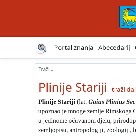
Portal znanja
Abecedarij
Plinije Stariji
traži dalj
Plinije Stariji
(lat.
Gaius Plinius Se
upoznao je mnoge zemlje Rimskoga Cars
u jedinome očuvanom djelu, prirodop
zemljopisu, antropologiji, zoologiji, b