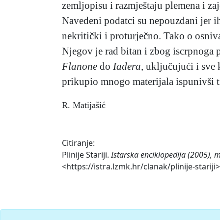
zemljopisu i razmještaju plemena i zaje
Navedeni podatci su nepouzdani jer ih 
nekritički i proturječno. Tako o osn
Njegov je rad bitan i zbog iscrpnoga p
Flanone
do
Iadera,
uključujući i sve 
prikupio mnogo materijala ispunivši t
R. Matijašić
Citiranje:
Plinije Stariji.
Istarska enciklopedija (2005), 
<https://istra.lzmk.hr/clanak/plinije-stariji>