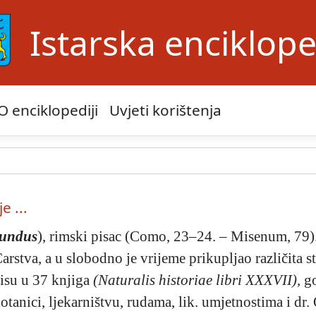
Istarska enciklope
O enciklopediji
Uvjeti korištenja
e ...
cundus
), rimski pisac (Como, 23–24. – Misenum, 79).
tva, a u slobodno je vrijeme prikupljao različita st
isu u 37 knjiga
(Naturalis historiae libri XXXVII),
go
otanici, ljekarništvu, rudama, lik. umjetnostima i dr. 