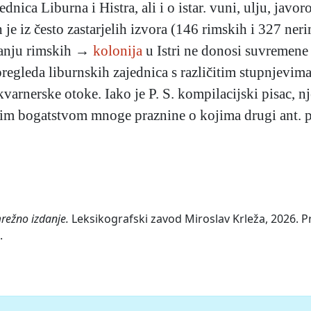
dnica Liburna i Histra, ali i o istar. vuni, ulju, javor
je iz često zastarjelih izvora (146 rimskih i 327 ner
ivanju rimskih →
kolonija
u Istri ne donosi suvremene p
regleda liburnskih zajednica s različitim stupnjevima
kvarnerske otoke. Iako je P. S. kompilacijski pisac, n
im bogatstvom mnoge praznine o kojima drugi ant. pi
mrežno izdanje.
Leksikografski zavod Miroslav Krleža, 2026. Pr
.