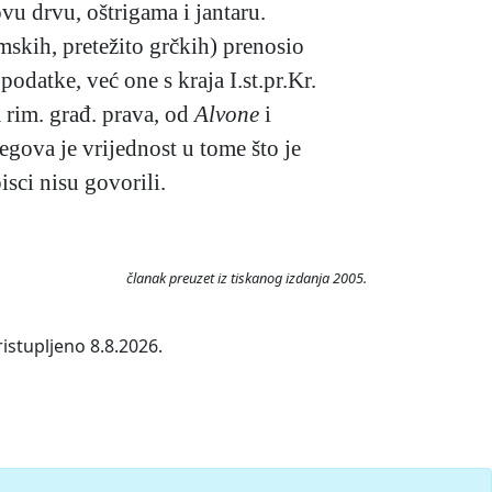
ovu drvu, oštrigama i jantaru.
imskih, pretežito grčkih) prenosio
odatke, već one s kraja I.st.pr.Kr.
 rim. građ. prava, od
Alvone
i
jegova je vrijednost u tome što je
sci nisu govorili.
članak preuzet iz tiskanog izdanja 2005.
istupljeno 8.8.2026.