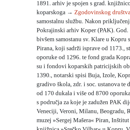
1891. arhiv je spojen s grad. knjižni
koparskoga →
Zgodovinskog društva
samostalnu službu. Nakon priključenj
Pokrajinski arhiv Koper (PAK). God. 
bivšem samostanu sv. Klare u Kopru s 
Pirana, koji sadrži isprave od 1173.,
oporuke od 1296. te fond grada Kopra 
su i fondovi koparskih patricijskih obi
1390., notarski spisi Buja, Izole, Kop
gradivo škola, zdr. i soc. ustanova t
od 170 dukala i više od 8700 oporuka.
s područja za koje je zadužen PAK dije
Veneciji, Veroni, Milanu, Beogradu, R
muzej »Sergej Mašera« Piran, Inštitut
knjižnica »Srečko Vilhar« u Kopru. Vl