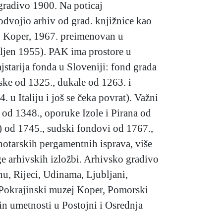
 gradivo 1900. Na poticaj
odvojio arhiv od grad. knjižnice kao
iv Koper, 1967. preimenovan u
eljen 1955). PAK ima prostore u
starija fonda u Sloveniji: fond grada
nske od 1325., dukale od 1263. i
u Italiju i još se čeka povrat). Važni
va od 1348., oporuke Izole i Pirana od
e) od 1745., sudski fondovi od 1767.,
 notarskih pergamentnih isprava, više
ge arhivskih izložbi. Arhivsko gradivo
nu, Rijeci, Udinama, Ljubljani,
š Pokrajinski muzej Koper, Pomorski
in umetnosti u Postojni i Osrednja