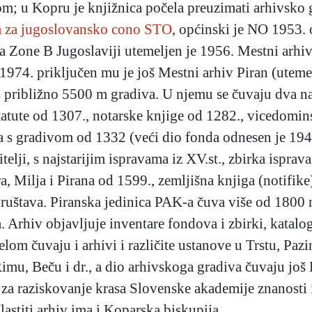
com; u Kopru je knjižnica počela preuzimati arhivsko
 za jugoslovansko cono STO
, općinski je NO 1953. 
a Zone B Jugoslaviji utemeljen je 1956. Mestni arh
1974. priključen mu je još Mestni arhiv Piran (utem
približno 5500 m gradiva. U njemu se čuvaju dva naj
 statute od 1307., notarske knjige od 1282., vicedomi
s gradivom od 1332 (veći dio fonda odnesen je 1944. 
telji, s najstarijim ispravama iz XV.st., zbirka ispra
ra, Milja i Pirana od 1599., zemljišna knjiga (notifik
e društava. Piranska jedinica PAK-a čuva više od 1800
 Arhiv objavljuje inventare fondova i zbirki, katalo
lom čuvaju i arhivi i različite ustanove u Trstu, Pazi
imu, Beču i dr., a dio arhivskoga gradiva čuvaju jo
 za raziskovanje krasa Slovenske akademije znanosti 
astiti arhiv ima i Koparska biskupija.