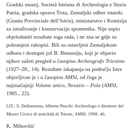
Gradski muzej, Società Istriana di Archeologia e Storia
Patria, gradska uprava Trsta, Zemaljski odbor istarski
(Giunta Provinciale dell’Istria), ministarstvo i Komisija
za istraživanje i konzervaciju spomenika. Nije uspio
objelodaniti rezultate toga rada, i ne zna se gdje su
pohranjeni rukopisi. Bili su ostavljeni Zemaljskom
odboru i dostupni još B. Benussiju, koji je objavio
njihov sažeti pregled u časopisu
Archeografo Triestino
(1927–28., 14). Rezultate iskapanja na području Istre
objavljivao je i u časopisu
AMSI,
od čega je
najznačajniji
Volume unico, Nesazio – Pola
(
AMSI,
1905., 22).
LIT.: S. Dellantonia, Alberto Puschi: Archeologo e direttore del
Museo Civico di antichità di Trieste, AMSI, 1998, 46.
K. Mihovilić