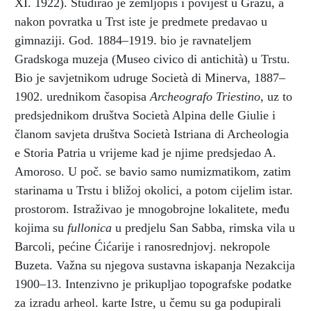
XI. 1922). Studirao je zemljopis i povijest u Grazu, a
nakon povratka u Trst iste je predmete predavao u
gimnaziji. God. 1884–1919. bio je ravnateljem
Gradskoga muzeja (Museo civico di antichità) u Trstu.
Bio je savjetnikom udruge Società di Minerva, 1887–
1902. urednikom časopisa
Archeografo Triestino,
uz to
predsjednikom društva Società Alpina delle Giulie i
članom savjeta društva Società Istriana di Archeologia
e Storia Patria u vrijeme kad je njime predsjedao A.
Amoroso. U poč. se bavio samo numizmatikom, zatim
starinama u Trstu i bližoj okolici, a potom cijelim istar.
prostorom. Istraživao je mnogobrojne lokalitete, među
kojima su
fullonica
u predjelu San Sabba, rimska vila u
Barcoli, pećine Ćićarije i ranosrednjovj. nekropole
Buzeta. Važna su njegova sustavna iskapanja Nezakcija
1900–13. Intenzivno je prikupljao topografske podatke
za izradu arheol. karte Istre, u čemu su ga podupirali