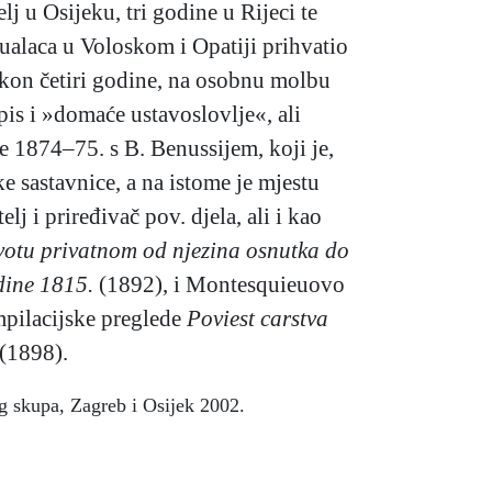
j u Osijeku, tri godine u Rijeci te
ualaca u Voloskom i Opatiji prihvatio
akon četiri godine, na osobnu molbu
opis i »domaće ustavoslovlje«, ali
e 1874–75. s B. Benussijem, koji je,
e sastavnice, a na istome je mjestu
 i priređivač pov. djela, ali i kao
ivotu privatnom od njezina osnutka do
dine 1815.
(1892), i Montesquieuovo
pilacijske preglede
Poviest carstva
(1898).
og skupa, Zagreb i Osijek 2002.