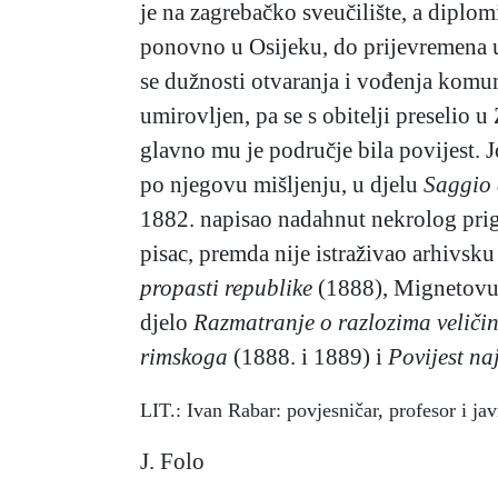
je na zagrebačko sveučilište, a diplom
ponovno u Osijeku, do prijevremena um
se dužnosti otvaranja i vođenja komu
umirovljen, pa se s obitelji preselio 
glavno mu je područje bila povijest. J
po njegovu mišljenju, u djelu
Saggio 
1882. napisao nadahnut nekrolog prigo
pisac, premda nije istraživao arhivs
propasti republike
(1888), Mignetov
djelo
Razmatranje o razlozima veličin
rimskoga
(1888. i 1889) i
Povijest n
LIT.: Ivan Rabar: povjesničar, profesor i j
J. Folo