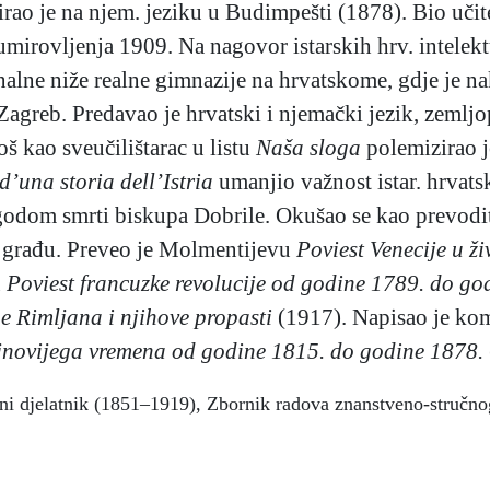
irao je na njem. jeziku u Budimpešti (1878). Bio učitel
irovljenja 1909. Na nagovor istarskih hrv. intelekt
nalne niže realne gimnazije na hrvatskome, gdje je n
u Zagreb. Predavao je hrvatski i njemački jezik, zemlj
oš kao sveučilištarac u listu
Naša sloga
polemizirao j
d’una storia dell’Istria
umanjio važnost istar. hrvatsk
dom smrti biskupa Dobrile. Okušao se kao prevoditelj
ku građu. Preveo je Molmentijevu
Poviest Venecije u ž
u
Poviest francuzke revolucije od godine 1789. do go
e Rimljana i njihove propasti
(1917). Napisao je kom
ajnovijega vremena od godine 1815. do godine 1878.
avni djelatnik (1851–1919), Zbornik radova znanstveno-stručn