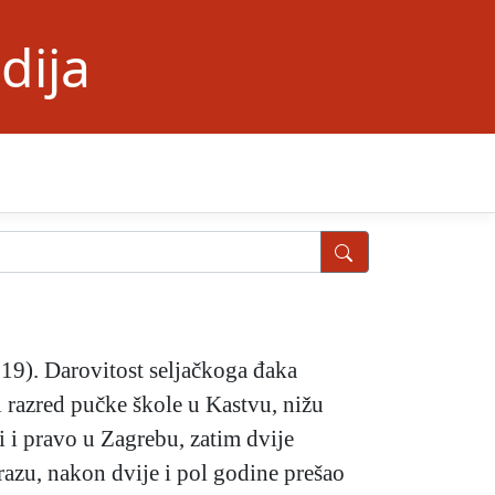
dija
919). Darovitost seljačkoga đaka
ti razred pučke škole u Kastvu, nižu
i i pravo u Zagrebu, zatim dvije
razu, nakon dvije i pol godine prešao