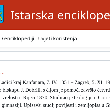
Istarska enciklope
O enciklopediji
Uvjeti korištenja
...
adići kraj Kanfanara, 7. IV. 1851 – Zagreb, 5. XI. 1
o biskupu J. Dobrili, s čijom je pomoći završio četvr
 zrelosti u Rijeci 1870. Studirao je teologiju u Goric
gimnaziji. Upisavši studij povijesti i zemljopisa u G