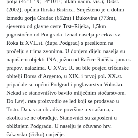
polja (45°31′N; 14°10′E; 583m nadm. vis.); 160st.
(2002), općina Ilirska Bistrica. Smješteno je u dolini
između gorja Gradac (652m) i Bukovina (773m),
sjeverno od glavne ceste Trst–Rijeka, 1,5km
jugoistočno od Podgrada. Iznad naselja je crkva sv.
Roka iz XVII.st. (župa Podgrad) s preslicom na
pročelju s trima zvonima. U donjem dijelu naselja su
napušteni objekti JNA, južno od Račice Račiška jama s
prapov. nalazima. U XV.st. R. su bile posjed tršćanske
obitelji Borsa d’Argento, u XIX. i prvoj pol. XX.st.
pripadale su općini Podgrad i poglavarstvu Volosko.
Nekad se stanovništvo bavilo mliječnim stočarstvom.
Do I.svj. rata proizvodio se led koji se prodavao u
Trstu. Danas su obradive površine u vrtačama, a
okolica se ne obrađuje. Stanovnici su zaposleni u
obližnjem Podgradu. U naselju je očuvano hrv.
čakavsko (ćićko) narječje.