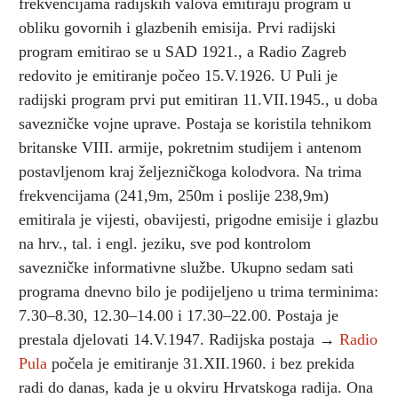
frekvencijama radijskih valova emitiraju program u
obliku govornih i glazbenih emisija. Prvi radijski
program emitirao se u SAD 1921., a Radio Zagreb
redovito je emitiranje počeo 15.V.1926. U Puli je
radijski program prvi put emitiran 11.VII.1945., u doba
savezničke vojne uprave. Postaja se koristila tehnikom
britanske VIII. armije, pokretnim studijem i antenom
postavljenom kraj željezničkoga kolodvora. Na trima
frekvencijama (241,9m, 250m i poslije 238,9m)
emitirala je vijesti, obavijesti, prigodne emisije i glazbu
na hrv., tal. i engl. jeziku, sve pod kontrolom
savezničke informativne službe. Ukupno sedam sati
programa dnevno bilo je podijeljeno u trima terminima:
7.30–8.30, 12.30–14.00 i 17.30–22.00. Postaja je
prestala djelovati 14.V.1947. Radijska postaja →
Radio
Pula
počela je emitiranje 31.XII.1960. i bez prekida
radi do danas, kada je u okviru Hrvatskoga radija. Ona