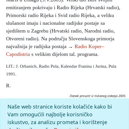
emitiranjem pokrivaju i Radio Rijeka (Hrvatski radio),
Primorski radio Rijeka i Svid radio Rijeka, a veliku
slušanost imaju i nacionalne radijske postaje sa
sjedištem u Zagrebu (Hrvatski radio, Narodni radio,
Otvoreni radio). Na području Slovenskoga primorja
najvažnija je radijska postaja →
Radio Koper–
Capodistria
s velikim dijelom tal. programa.
LIT.: J. Orbanich, Radio Pola, Kalendar Franina i Jurina, Pula
1991.
R.
članak preuzet iz tiskanog izdanja 2005.
Citiranje:
Naše web stranice koriste kolačiće kako bi
radijske postaje.
Istarska enciklopedija (2005), mrežno izdanje.
Vam omogućili najbolje korisničko
Leksikografski zavod Miroslav Krleža, 2026. Pristupljeno
iskustvo, za analizu prometa i korištenje
9.8.2026. <https://istra.lzmk.hr/clanak/radijske-postaje>.