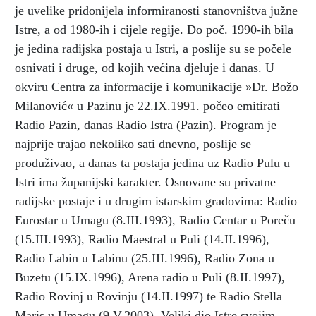
je uvelike pridonijela informiranosti stanovništva južne
Istre, a od 1980-ih i cijele regije. Do poč. 1990-ih bila
je jedina radijska postaja u Istri, a poslije su se počele
osnivati i druge, od kojih većina djeluje i danas. U
okviru Centra za informacije i komunikacije »Dr. Božo
Milanović« u Pazinu je 22.IX.1991. počeo emitirati
Radio Pazin, danas Radio Istra (Pazin). Program je
najprije trajao nekoliko sati dnevno, poslije se
produživao, a danas ta postaja jedina uz Radio Pulu u
Istri ima županijski karakter. Osnovane su privatne
radijske postaje i u drugim istarskim gradovima: Radio
Eurostar u Umagu (8.III.1993), Radio Centar u Poreču
(15.III.1993), Radio Maestral u Puli (14.II.1996),
Radio Labin u Labinu (25.III.1996), Radio Zona u
Buzetu (15.IX.1996), Arena radio u Puli (8.II.1997),
Radio Rovinj u Rovinju (14.II.1997) te Radio Stella
Maris u Umagu (9.V.2003). Veliki dio Istre svojim