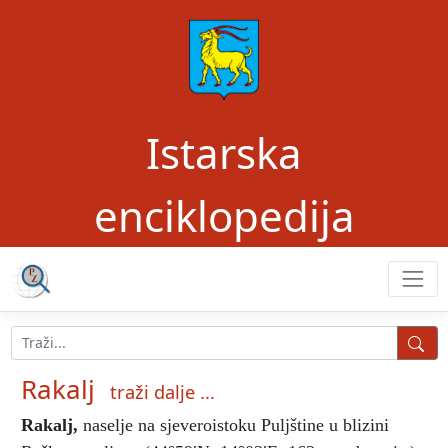
Istarska
enciklopedija
Rakalj
traži dalje ...
Rakalj
,
naselje na sjeveroistoku Puljštine u blizini