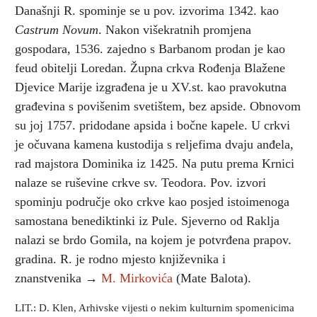
Današnji R. spominje se u pov. izvorima 1342. kao
Castrum Novum
. Nakon višekratnih promjena
gospodara, 1536. zajedno s Barbanom prodan je kao
feud obitelji Loredan. Župna crkva Rođenja Blažene
Djevice Marije izgrađena je u XV.st. kao pravokutna
građevina s povišenim svetištem, bez apside. Obnovom
su joj 1757. pridodane apsida i bočne kapele. U crkvi
je očuvana kamena kustodija s reljefima dvaju anđela,
rad majstora Dominika iz 1425. Na putu prema Krnici
nalaze se ruševine crkve sv. Teodora. Pov. izvori
spominju područje oko crkve kao posjed istoimenoga
samostana benediktinki iz Pule. Sjeverno od Raklja
nalazi se brdo Gomila, na kojem je potvrđena prapov.
gradina. R. je rodno mjesto književnika i
znanstvenika →
M. Mirkovića
(Mate Balota).
LIT.: D. Klen, Arhivske vijesti o nekim kulturnim spomenicima