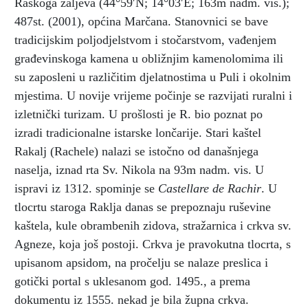
Raškoga zaljeva (44°59′N; 14°03′E; 163m nadm. vis.);
487st. (2001), općina Marčana. Stanovnici se bave
tradicijskim poljodjelstvom i stočarstvom, vađenjem
građevinskoga kamena u obližnjim kamenolomima ili
su zaposleni u različitim djelatnostima u Puli i okolnim
mjestima. U novije vrijeme počinje se razvijati ruralni i
izletnički turizam. U prošlosti je R. bio poznat po
izradi tradicionalne istarske lončarije. Stari kaštel
Rakalj (Rachele) nalazi se istočno od današnjega
naselja, iznad rta Sv. Nikola na 93m nadm. vis. U
ispravi iz 1312. spominje se
Castellare de Rachir
. U
tlocrtu staroga Raklja danas se prepoznaju ruševine
kaštela, kule obrambenih zidova, stražarnica i crkva sv.
Agneze, koja još postoji. Crkva je pravokutna tlocrta, s
upisanom apsidom, na pročelju se nalaze preslica i
gotički portal s uklesanom god. 1495., a prema
dokumentu iz 1555. nekad je bila župna crkva.