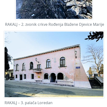
RAKALJ – 2. zvonik crkve Rođenja Blažene Djevice Marije
RAKALJ – 3. palača Loredan