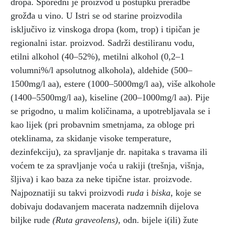
dropa. Sporedni je proizvod u postupku preradbe
grožđa u vino. U Istri se od starine proizvodila
isključivo iz vinskoga dropa (kom, trop) i tipičan je
regionalni istar. proizvod. Sadrži destiliranu vodu,
etilni alkohol (40–52%), metilni alkohol (0,2–1
volumni%/l apsolutnog alkohola), aldehide (500–
1500mg/l aa), estere (1000–5000mg/l aa), više alkohole
(1400–5500mg/l aa), kiseline (200–1000mg/l aa). Pije
se prigodno, u malim količinama, a upotrebljavala se i
kao lijek (pri probavnim smetnjama, za obloge pri
oteklinama, za skidanje visoke temperature,
dezinfekciju), za spravljanje dr. napitaka s travama ili
voćem te za spravljanje voća u rakiji (trešnja, višnja,
šljiva) i kao baza za neke tipične istar. proizvode.
Najpoznatiji su takvi proizvodi
ruda
i
biska,
koje se
dobivaju dodavanjem macerata nadzemnih dijelova
biljke rude
(Ruta graveolens),
odn. bijele i(ili) žute