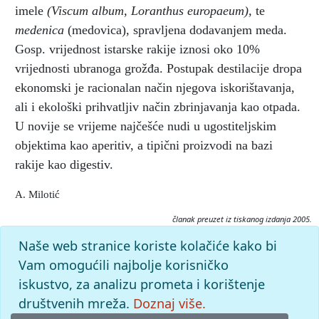
imele
(Viscum album, Loranthus europaeum),
te
medenica
(medovica), spravljena dodavanjem meda.
Gosp. vrijednost istarske rakije iznosi oko 10%
vrijednosti ubranoga grožđa. Postupak destilacije dropa
ekonomski je racionalan način njegova iskorištavanja,
ali i ekološki prihvatljiv način zbrinjavanja kao otpada.
U novije se vrijeme najčešće nudi u ugostiteljskim
objektima kao aperitiv, a tipični proizvodi na bazi
rakije kao digestiv.
A. Milotić
članak preuzet iz tiskanog izdanja 2005.
Citiranje:
Naše web stranice koriste kolačiće kako bi
rakija, istarska.
Istarska enciklopedija (2005), mrežno izdanje.
Vam omogućili najbolje korisničko
Leksikografski zavod Miroslav Krleža, 2026. Pristupljeno
iskustvo, za analizu prometa i korištenje
8.8.2026. <https://istra.lzmk.hr/clanak/rakija-istarska>.
društvenih mreža.
Doznaj više.