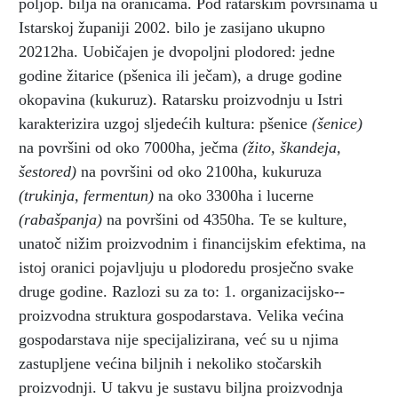
poljop. bilja na oranicama. Pod ratarskim površinama u
Istarskoj županiji 2002. bilo je zasijano ukupno
20212ha. Uobičajen je dvopoljni plodored: jedne
godine žitarice (pšenica ili ječam), a druge godine
okopavina (kukuruz). Ratarsku proizvodnju u Istri
karakterizira uzgoj sljedećih kultura: pšenice
(šenice)
na površini od oko 7000ha, ječma
(žito, škandeja,
šestored)
na površini od oko 2100ha, kukuruza
(trukinja, fermentun)
na oko 3300ha i lucerne
(rabašpanja)
na površini od 4350ha. Te se kulture,
unatoč nižim proizvodnim i financijskim efektima, na
istoj oranici pojavljuju u plodoredu prosječno svake
druge godine. Razlozi su za to: 1. organizacijsko--
proizvodna struktura gospodarstava. Velika većina
gospodarstava nije specijalizirana, već su u njima
zastupljene većina biljnih i nekoliko stočarskih
proizvodnji. U takvu je sustavu biljna proizvodnja