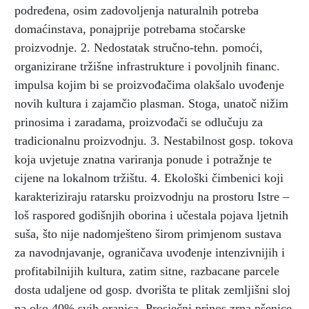
podređena, osim zadovoljenja naturalnih potreba
domaćinstava, ponajprije potrebama stočarske
proizvodnje. 2. Nedostatak stručno-tehn. pomoći,
organizirane tržišne infrastrukture i povoljnih financ.
impulsa kojim bi se proizvođačima olakšalo uvođenje
novih kultura i zajamčio plasman. Stoga, unatoč nižim
prinosima i zaradama, proizvođači se odlučuju za
tradicionalnu proizvodnju. 3. Nestabilnost gosp. tokova
koja uvjetuje znatna variranja ponude i potražnje te
cijene na lokalnom tržištu. 4. Ekološki čimbenici koji
karakteriziraju ratarsku proizvodnju na prostoru Istre –
loš raspored godišnjih oborina i učestala pojava ljetnih
suša, što nije nadomješteno širom primjenom sustava
za navodnjavanje, ograničava uvođenje intenzivnijih i
profitabilnijih kultura, zatim sitne, razbacane parcele
dosta udaljene od gosp. dvorišta te plitak zemljišni sloj
na oko 40% svih oranica. Prosječni prinos zrna pšenice