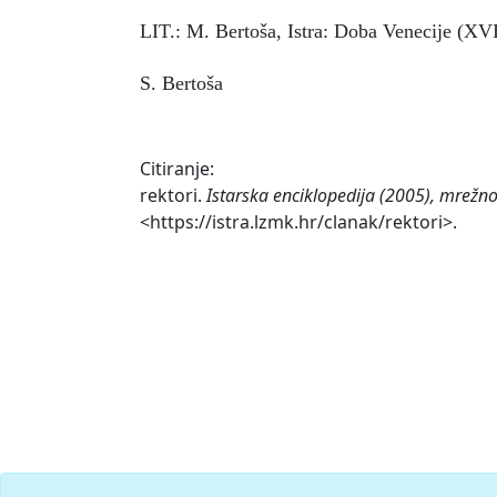
LIT.: M. Bertoša, Istra: Doba Venecije (XVI
S. Bertoša
Citiranje:
rektori.
Istarska enciklopedija (2005), mrežno
<https://istra.lzmk.hr/clanak/rektori>.