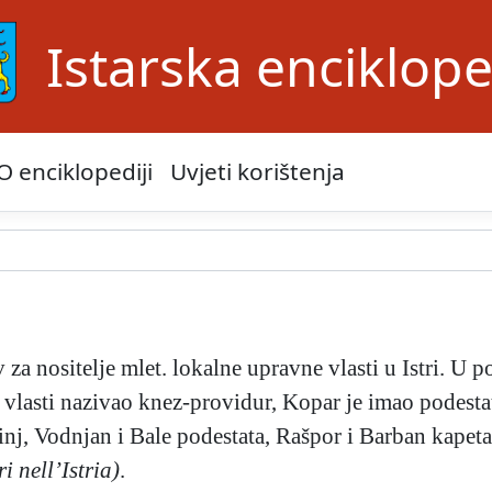
Istarska enciklope
O enciklopediji
Uvjeti korištenja
v za nositelje mlet. lokalne upravne vlasti u Istri. U p
lj vlasti nazivao knez-providur, Kopar je imao podest
nj, Vodnjan i Bale podestata, Rašpor i Barban kapeta
i nell’Istria)
.