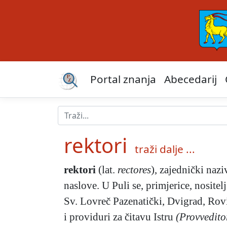
Portal znanja
Abecedarij
rektori
traži dalje ...
rektori
(lat.
rectores
), zajednički nazi
naslove. U Puli se, primjerice, nosite
Sv. Lovreč Pazenatički, Dvigrad, Rovi
i providuri za čitavu Istru
(Provveditor