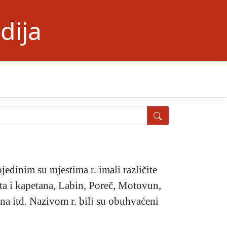
dija
ojedinim su mjestima r. imali različite
ata i kapetana, Labin, Poreč, Motovun,
na itd. Nazivom r. bili su obuhvaćeni