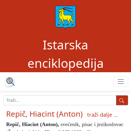
Istarska
enciklopedija
Repič, Hiacint (Anton)
traži dalje ...
Repič, Hiacint (Anton)
,
svećenik, pisac i jezikoslovac