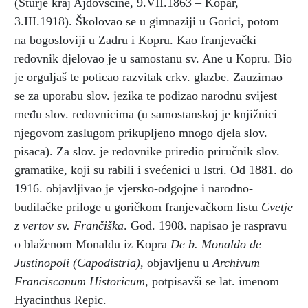
(Šturje kraj Ajdovščine, 9.VII.1863 – Kopar,
3.III.1918). Školovao se u gimnaziji u Gorici, potom
na bogosloviji u Zadru i Kopru. Kao franjevački
redovnik djelovao je u samostanu sv. Ane u Kopru. Bio
je orguljaš te poticao razvitak crkv. glazbe. Zauzimao
se za uporabu slov. jezika te podizao narodnu svijest
među slov. redovnicima (u samostanskoj je knjižnici
njegovom zaslugom prikupljeno mnogo djela slov.
pisaca). Za slov. je redovnike priredio priručnik slov.
gramatike, koji su rabili i svećenici u Istri. Od 1881. do
1916. objavljivao je vjersko-odgojne i narodno-
budilačke priloge u goričkom franjevačkom listu
Cvetje
z vertov sv. Frančiška
. God. 1908. napisao je raspravu
o blaženom Monaldu iz Kopra
De b. Monaldo de
Justinopoli
(Capodistria),
objavljenu u
Archivum
Franciscanum Historicum,
potpisavši se lat. imenom
Hyacinthus Repic.