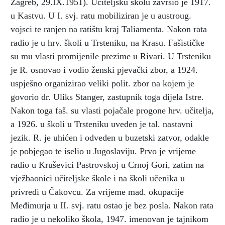
Zagreb, 29.IX.1951). Učiteljsku školu završio je 1917.
u Kastvu. U I. svj. ratu mobiliziran je u austroug.
vojsci te ranjen na ratištu kraj Taliamenta. Nakon rata
radio je u hrv. školi u Trsteniku, na Krasu. Fašističke
su mu vlasti promijenile prezime u Rivari. U Trsteniku
je R. osnovao i vodio ženski pjevački zbor, a 1924.
uspješno organizirao veliki polit. zbor na kojem je
govorio dr. Uliks Stanger, zastupnik toga dijela Istre.
Nakon toga faš. su vlasti pojačale progone hrv. učitelja,
a 1926. u školi u Trsteniku uveden je tal. nastavni
jezik. R. je uhićen i odveden u buzetski zatvor, odakle
je pobjegao te iselio u Jugoslaviju. Prvo je vrijeme
radio u Kruševici Pastrovskoj u Crnoj Gori, zatim na
vježbaonici učiteljske škole i na školi učenika u
privredi u Čakovcu. Za vrijeme mađ. okupacije
Međimurja u II. svj. ratu ostao je bez posla. Nakon rata
radio je u nekoliko škola, 1947. imenovan je tajnikom