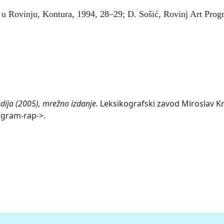
o u Rovinju, Kontura, 1994, 28–29; D. Sošić, Rovinj Art Pro
edija (2005), mrežno izdanje.
Leksikografski zavod Miroslav Krl
rogram-rap->.