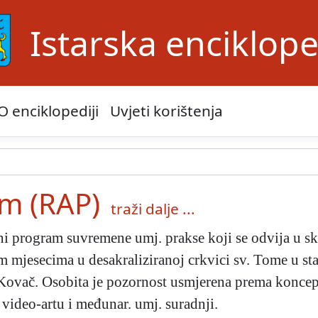
Istarska enciklope
O enciklopediji
Uvjeti korištenja
am (RAP)
traži dalje ...
ni program suvremene umj. prakse koji se odvija u s
m mjesecima u desakraliziranoj crkvici sv. Tome u st
. Kovač. Osobita je pozornost usmjerena prema koncep
 video-artu i međunar. umj. suradnji.