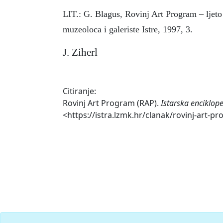
LIT.: G. Blagus, Rovinj Art Program – ljet
muzeoloca i galeriste Istre, 1997, 3.
J. Ziherl
Citiranje:
Rovinj Art Program (RAP).
Istarska enciklop
<https://istra.lzmk.hr/clanak/rovinj-art-p