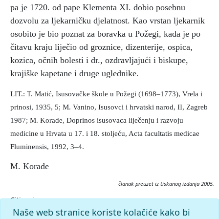
pa je 1720. od pape Klementa XI. dobio posebnu
dozvolu za ljekarničku djelatnost. Kao vrstan ljekarnik
osobito je bio poznat za boravka u Požegi, kada je po
čitavu kraju liječio od groznice, dizenterije, ospica,
kozica, očnih bolesti i dr., ozdravljajući i biskupe,
krajiške kapetane i druge uglednike.
LIT.: T. Matić, Isusovačke škole u Požegi (1698–1773), Vrela i
prinosi, 1935, 5; M. Vanino, Isusovci i hrvatski narod, II, Zagreb
1987; M. Korade, Doprinos isusovaca liječenju i razvoju
medicine u Hrvata u 17. i 18. stoljeću, Acta facultatis medicae
Fluminensis, 1992, 3–4.
M. Korade
članak preuzet iz tiskanog izdanja 2005.
Citiranje:
Rovis, Franjo Ksaver.
Istarska enciklopedija (2005), mrežno
Naše web stranice koriste kolačiće kako bi