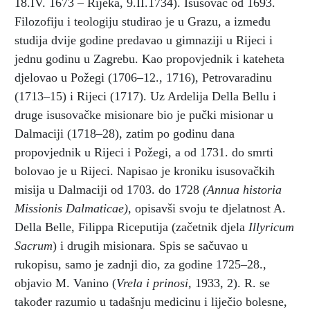
18.IV. 1673 – Rijeka, 9.II.1734). Isusovac od 1693.
Filozofiju i teologiju studirao je u Grazu, a između
studija dvije godine predavao u gimnaziji u Rijeci i
jednu godinu u Zagrebu. Kao propovjednik i kateheta
djelovao u Požegi (1706–12., 1716), Petrovaradinu
(1713–15) i Rijeci (1717). Uz Ardelija Della Bellu i
druge isusovačke misionare bio je pučki misionar u
Dalmaciji (1718–28), zatim po godinu dana
propovjednik u Rijeci i Požegi, a od 1731. do smrti
bolovao je u Rijeci. Napisao je kroniku isusovačkih
misija u Dalmaciji od 1703. do 1728
(Annua historia
Missionis Dalmaticae),
opisavši svoju te djelatnost A.
Della Belle, Filippa Riceputija (začetnik djela
Illyricum
Sacrum
) i drugih misionara. Spis se sačuvao u
rukopisu, samo je zadnji dio, za godine 1725–28.,
objavio M. Vanino (
Vrela i prinosi,
1933, 2). R. se
također razumio u tadašnju medicinu i liječio bolesne,