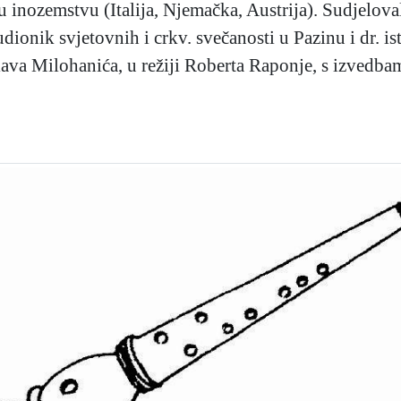
 u inozemstvu (Italija, Njemačka, Austrija). Sudjeloval
dionik svjetovnih i crkv. svečanosti u Pazinu i dr. ist
va Milohanića, u režiji Roberta Raponje, s izvedbam