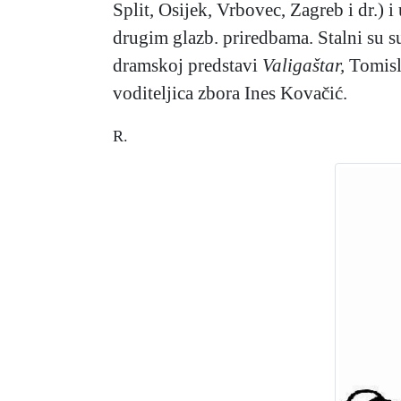
Split, Osijek, Vrbovec, Zagreb i dr.) i
drugim glazb. priredbama. Stalni su su
dramskoj predstavi
Valigaštar,
Tomisla
voditeljica zbora Ines Kovačić.
R.