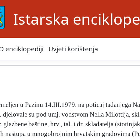
Istarska enciklope
O enciklopediji
Uvjeti korištenja
emeljen u Pazinu 14.III.1979. na poticaj tadanjega Na
 djelovale su pod umj. vodstvom Nella Milottija, skla
. glazbene baštine, hrv., tal. i dr. skladatelja (stotin
nih nastupa u mnogobrojnim hrvatskim gradovima (Pul