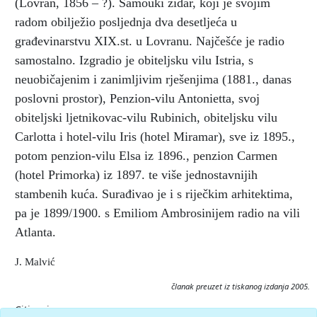
(Lovran, 1856 – ?). Samouki zidar, koji je svojim
radom obilježio posljednja dva desetljeća u
građevinarstvu XIX.st. u Lovranu. Najčešće je radio
samostalno. Izgradio je obiteljsku vilu Istria, s
neuobičajenim i zanimljivim rješenjima (1881., danas
poslovni prostor), Penzion-vilu Antonietta, svoj
obiteljski ljetnikovac-vilu Rubinich, obiteljsku vilu
Carlotta i hotel-vilu Iris (hotel Miramar), sve iz 1895.,
potom penzion-vilu Elsa iz 1896., penzion Carmen
(hotel Primorka) iz 1897. te više jednostavnijih
stambenih kuća. Surađivao je i s riječkim arhitektima,
pa je 1899/1900. s Emiliom Ambrosinijem radio na vili
Atlanta.
J. Malvić
članak preuzet iz tiskanog izdanja 2005.
Citiranje: