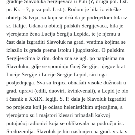
gradnje Slavoluka Sergijevaca u Puli (?, druga pol. I.st.
pr. Kr. – ?, prva pol. I. st.). Rodom je bila iz viteške
obitelji Salvija, za koju se drži da je podrijetlom bila iz
sr. Italije. Udana u obitelj pulskih Sergijevaca, bila je
vjerojatno žena Lucija Sergija Lepida, te je njemu u
čast dala izgraditi Slavoluk na grad. vratima kojima se
izlazilo iz grada prema istoku i jugoistoku. O pulskim
Sergijevcima iz rim. doba zna se ugl. po natpisima na
Slavoluku, gdje se spominju Gnej Sergije, njegov brat
Lucije Sergije i Lucije Sergije Lepid, sin toga
posljednjega. Sva su trojica obnašali visoke dužnosti u
grad. upravi (edili, duoviri, kvinkvenali), a Lepid je bio
i časnik u XXIX. legiji. S. P. dala je Slavoluk izgraditi
po projektu koji je odisao helenističkim utjecajima, a
vjerojatno su i majstori klesari pripadali kakvoj
putujućoj radionici koja se oblikovala na području ist.
Sredozemlja. Slavoluk je bio naslonjen na grad. vrata s