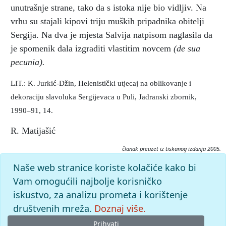
unutrašnje strane, tako da s istoka nije bio vidljiv. Na
vrhu su stajali kipovi triju muških pripadnika obitelji
Sergija. Na dva je mjesta Salvija natpisom naglasila da
je spomenik dala izgraditi vlastitim novcem
(de sua
pecunia).
LIT.: K. Jurkić-Džin, Helenistički utjecaj na oblikovanje i
dekoraciju slavoluka Sergijevaca u Puli, Jadranski zbornik,
1990–91, 14.
R. Matijašić
članak preuzet iz tiskanog izdanja 2005.
Citiranje:
Naše web stranice koriste kolačiće kako bi
Salvija Postuma.
Istarska enciklopedija (2005), mrežno izdanje.
Vam omogućili najbolje korisničko
Leksikografski zavod Miroslav Krleža, 2026. Pristupljeno
iskustvo, za analizu prometa i korištenje
7.8.2026. <https://istra.lzmk.hr/clanak/salvija-postuma>.
društvenih mreža.
Doznaj više.
Prihvati