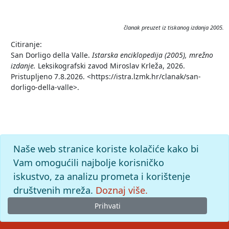
članak preuzet iz tiskanog izdanja 2005.
Citiranje:
San Dorligo della Valle.
Istarska enciklopedija (2005), mrežno
izdanje.
Leksikografski zavod Miroslav Krleža, 2026.
Pristupljeno 7.8.2026. <https://istra.lzmk.hr/clanak/san-
dorligo-della-valle>.
Naše web stranice koriste kolačiće kako bi
Vam omogućili najbolje korisničko
iskustvo, za analizu prometa i korištenje
društvenih mreža.
Doznaj više.
Prihvati
© 2026
Leksikografski zavod
Miroslav Krleža