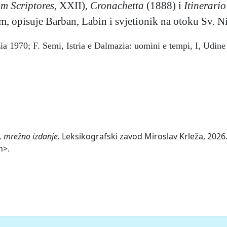
m Scriptores,
XXII),
Cronachetta
(1888) i
Itinerari
, opisuje Barban, Labin i svjetionik na otoku Sv. Ni
zia 1970; F. Semi, Istria e Dalmazia: uomini e tempi, I, Udin
, mrežno izdanje.
Leksikografski zavod Miroslav Krleža, 2026.
n>.