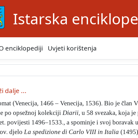
Istarska enciklope
O enciklopediji
Uvjeti korištenja
i dalje ...
omat (Venecija, 1466 – Venecija, 1536). Bio je član V
je po opsežnoj kolekciji
Diarii,
u 58 svezaka, koja je 
et. povijesti 1496–1533., a spominje i svoj boravak u
ov. djelo
La spedizione di Carlo VIII in Italia
(1495),