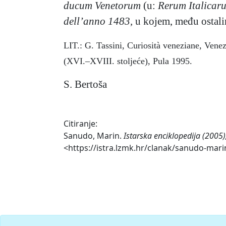
ducum Venetorum
(u:
Rerum Italicaru
dell’anno 1483,
u kojem, među ostalim
LIT.: G. Tassini, Curiosità veneziane, Vene
(XVI.–XVIII. stoljeće), Pula 1995.
S. Bertoša
Citiranje:
Sanudo, Marin.
Istarska enciklopedija (2005)
<https://istra.lzmk.hr/clanak/sanudo-mari