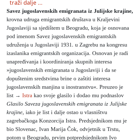
traži dalje ...
Savez jugoslavenskih emigranata iz Julijske krajine
,
krovna udruga emigrantskih društava u Kraljevini
Jugoslaviji sa sjedištem u Beogradu, koja je osnovana
pod imenom Savez jugoslavenskih emigrantskih
udruženja u Jugoslaviji 1931. u Zagrebu na kongresu
izaslanika emigrantskih organizacija. Osnovan je radi
unapređivanja i koordiniranja skupnih interesa
»jugoslavenskih emigranata u Jugoslaviji i da se
dopuštenim sredstvima brine o zaštiti interesa
jugoslavenskih manjina u inostranstvu«. Preuzeo je
list →
Istra
kao svoje glasilo i dodao mu podnaslov
Glasilo Saveza jugoslavenskih emigranata iz Julijske
krajine,
iako je list i dalje ostao u vlasništvu
zagrebačkoga Konzorcija Istra. Predsjednikom mu je
bio Slovenac, Ivan Marija Čok, odvjetnik u Trstu,
potom u Beogradu, prvim potpredsjednikom Ivo