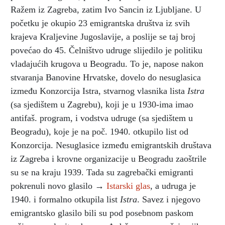
Ražem iz Zagreba, zatim Ivo Sancin iz Ljubljane. U
početku je okupio 23 emigrantska društva iz svih
krajeva Kraljevine Jugoslavije, a poslije se taj broj
povećao do 45. Čelništvo udruge slijedilo je politiku
vladajućih krugova u Beogradu. To je, napose nakon
stvaranja Banovine Hrvatske, dovelo do nesuglasica
između Konzorcija Istra, stvarnog vlasnika lista
Istra
(sa sjedištem u Zagrebu), koji je u 1930-ima imao
antifaš. program, i vodstva udruge (sa sjedištem u
Beogradu), koje je na poč. 1940. otkupilo list od
Konzorcija. Nesuglasice između emigrantskih društava
iz Zagreba i krovne organizacije u Beogradu zaoštrile
su se na kraju 1939. Tada su zagrebački emigranti
pokrenuli novo glasilo →
Istarski glas
, a udruga je
1940. i formalno otkupila list
Istra
. Savez i njegovo
emigrantsko glasilo bili su pod posebnom paskom