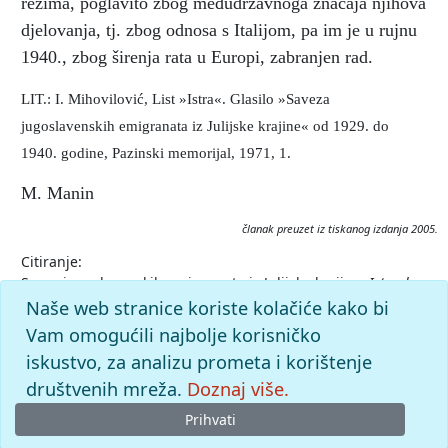
režima, poglavito zbog međudržavnoga značaja njihova
djelovanja, tj. zbog odnosa s Italijom, pa im je u rujnu
1940., zbog širenja rata u Europi, zabranjen rad.
LIT.: I. Mihovilović, List »Istra«. Glasilo »Saveza
jugoslavenskih emigranata iz Julijske krajine« od 1929. do
1940. godine, Pazinski memorijal, 1971, 1.
M. Manin
članak preuzet iz tiskanog izdanja 2005.
Citiranje:
Savez jugoslavenskih emigranata iz Julijske krajine.
Istarska
enciklopedija (2005), mrežno izdanje.
Leksikografski zavod
Naše web stranice koriste kolačiće kako bi
Miroslav Krleža, 2026. Pristupljeno 9.8.2026.
Vam omogućili najbolje korisničko
<https://istra.lzmk.hr/clanak/savez-jugoslavenskih-
iskustvo, za analizu prometa i korištenje
emigranata-iz-julijske-krajine>.
društvenih mreža.
Doznaj više.
Prihvati
© 2026
Leksikografski zavod
Miroslav Krleža