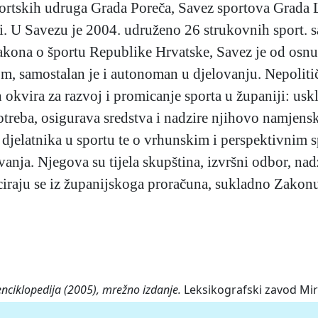
ortskih udruga Grada Poreča, Savez sportova Grada La
. U Savezu je 2004. udruženo 26 strukovnih sport. sa
Zakona o športu Republike Hrvatske, Savez je od os
tom, samostalan je i autonoman u djelovanju. Nepolitič
okvira za razvoj i promicanje sporta u županiji: uskl
treba, osigurava sredstva i nadzire njihovo namjensk
 djelatnika u sportu te o vrhunskim i perspektivnim 
ja. Njegova su tijela skupština, izvršni odbor, nadzo
ciraju se iz županijskoga proračuna, sukladno Zakonu 
enciklopedija (2005), mrežno izdanje.
Leksikografski zavod Miro
va-istarske-zupanije>.