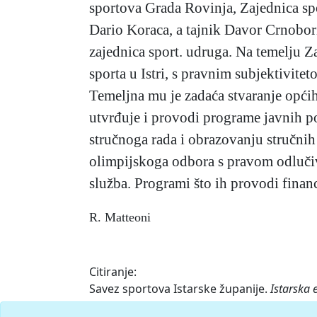
sportova Grada Rovinja, Zajednica sp
Dario Koraca, a tajnik Davor Crnobori
zajednica sport. udruga. Na temelju 
sporta u Istri, s pravnim subjektivite
Temeljna mu je zadaća stvaranje općih 
utvrđuje i provodi programe javnih po
stručnoga rada i obrazovanju stručnih
olimpijskoga odbora s pravom odlučivan
služba. Programi što ih provodi finan
R. Matteoni
Citiranje:
Savez sportova Istarske županije.
Istarska 
<https://istra.lzmk.hr/clanak/savez-sporto