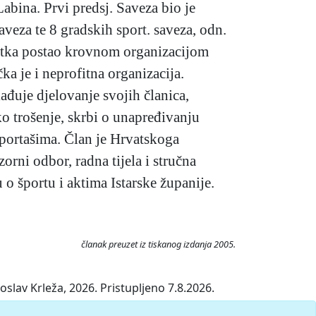
bina. Prvi predsj. Saveza bio je
veza te 8 gradskih sport. saveza, odn.
nutka postao krovnom organizacijom
ka je i neprofitna organizacija.
ađuje djelovanje svojih članica,
o trošenje, skrbi o unapređivanju
sportašima. Član je Hrvatskoga
rni odbor, radna tijela i stručna
o športu i aktima Istarske županije.
članak preuzet iz tiskanog izdanja 2005.
slav Krleža, 2026. Pristupljeno 7.8.2026.