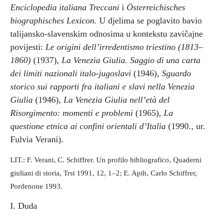
Enciclopedia italiana Treccani
i
Österreichisches
biographisches Lexicon.
U djelima se poglavito bavio
talijansko-slavenskim odnosima u kontekstu zavičajne
povijesti:
Le origini dell’irredentismo triestino (1813–
1860)
(1937),
La Venezia Giulia. Saggio di una carta
dei limiti nazionali italo-jugoslavi
(1946),
Sguardo
storico sui rapporti fra italiani e slavi nella Venezia
Giulia
(1946),
La Venezia Giulia nell’età del
Risorgimento: momenti e problemi
(1965),
La
questione etnica ai confini orientali d’Italia
(1990., ur.
Fulvia Verani).
LIT.: F. Verani, C. Schiffrer. Un profilo bibliografico, Quaderni
giuliani di storia, Trst 1991, 12, 1–2; E. Apih, Carlo Schiffrer,
Pordenone 1993.
I. Duda