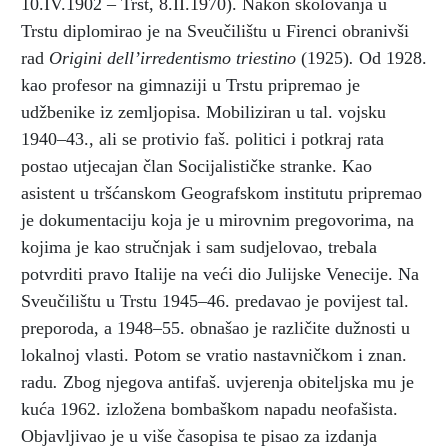
10.IV.1902 – Trst, 8.II.1970). Nakon školovanja u
Trstu diplomirao je na Sveučilištu u Firenci obranivši
rad
Origini dell’irredentismo triestino
(1925)
.
Od 1928.
kao profesor na gimnaziji u Trstu pripremao je
udžbenike iz zemljopisa. Mobiliziran u tal. vojsku
1940–43., ali se protivio faš. politici i potkraj rata
postao utjecajan član Socijalističke stranke. Kao
asistent u tršćanskom Geografskom institutu pripremao
je dokumentaciju koja je u mirovnim pregovorima, na
kojima je kao stručnjak i sam sudjelovao, trebala
potvrditi pravo Italije na veći dio Julijske Venecije. Na
Sveučilištu u Trstu 1945–46. predavao je povijest tal.
preporoda, a 1948–55. obnašao je različite dužnosti u
lokalnoj vlasti. Potom se vratio nastavničkom i znan.
radu
.
Zbog njegova antifaš. uvjerenja obiteljska mu je
kuća 1962. izložena bombaškom napadu neofašista.
Objavljivao je u više časopisa te pisao za izdanja