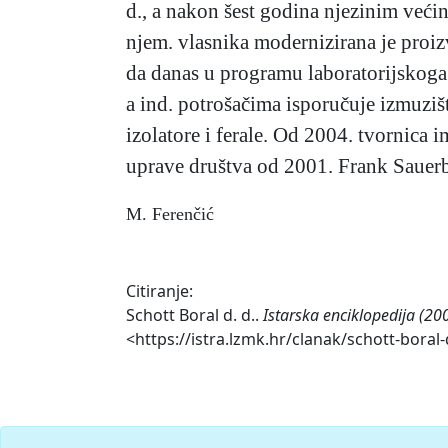
d., a nakon šest godina njezinim veći
njem. vlasnika modernizirana je proizv
da danas u programu laboratorijskoga 
a ind. potrošačima isporučuje izmuzišta,
izolatore i ferale. Od 2004. tvornica 
uprave društva od 2001. Frank Sauerb
M. Ferenčić
Citiranje:
Schott Boral d. d..
Istarska enciklopedija (20
<https://istra.lzmk.hr/clanak/schott-boral