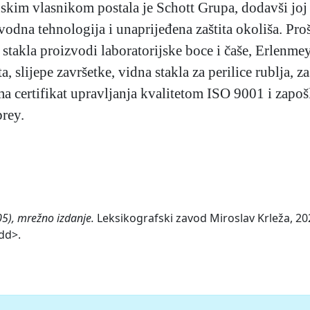
nskim vlasnikom postala je Schott Grupa, dodavši joj
odna tehnologija i unaprijeđena zaštita okoliša. Proš
stakla proizvodi laboratorijske boce i čaše, Erlenmey
 slijepe završetke, vidna stakla za perilice rublja, zaš
ima certifikat upravljanja kvalitetom ISO 9001 i zapoš
rey.
05), mrežno izdanje.
Leksikografski zavod Miroslav Krleža, 202
-dd>.