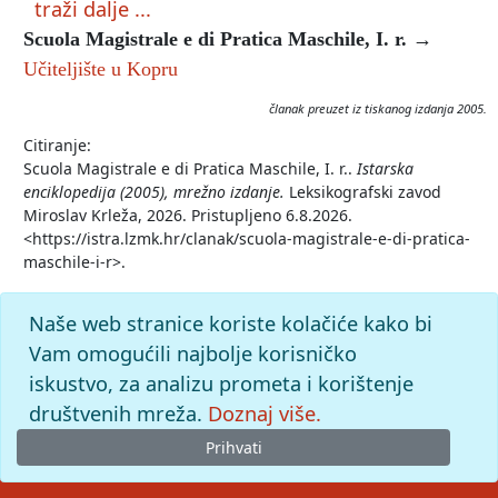
traži dalje ...
Scuola Magistrale e di Pratica Maschile, I. r.
→
Učiteljište u Kopru
članak preuzet iz tiskanog izdanja 2005.
Citiranje:
Scuola Magistrale e di Pratica Maschile, I. r..
Istarska
enciklopedija (2005), mrežno izdanje.
Leksikografski zavod
Miroslav Krleža, 2026. Pristupljeno 6.8.2026.
<https://istra.lzmk.hr/clanak/scuola-magistrale-e-di-pratica-
maschile-i-r>.
Naše web stranice koriste kolačiće kako bi
Vam omogućili najbolje korisničko
iskustvo, za analizu prometa i korištenje
društvenih mreža.
Doznaj više.
Prihvati
© 2026
Leksikografski zavod
Miroslav Krleža