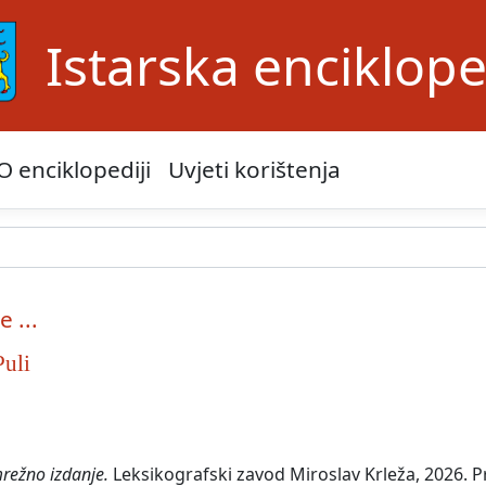
Istarska enciklope
O enciklopediji
Uvjeti korištenja
e ...
Puli
mrežno izdanje.
Leksikografski zavod Miroslav Krleža, 2026. Pr