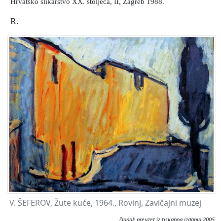
Hrvatsko slikarstvo XX. stoljeća, II, Zagreb 1988.
R.
V. ŠEFEROV, Žute kuće, 1964., Rovinj, Zavičajni muzej
članak preuzet iz tiskanog izdanja 2005.