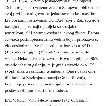
16. XI. 1974). Završio je akademiju u Budimpešti
1918., te je neko vrijeme živio u Sarajevu i oblikovao
svoj prvi likovni govor na jednostavnim kromatskim
krajobraznim osnovama. Od 1924. živi u Zagrebu gdje
nastaju njegova najbolja djela sa socijalnom
tematikom, ali i portreti osoba iz javnog života. Potom
se vraća postimpresionizmu vedrih boja i približava se
ekspresionizmu. Kraće je vrijeme boravio u SAD-u
(1951–52) i Egiptu (1961–62) što mu je proširilo
vidike. Neko je vrijeme živio u Rovinju, gdje je 1967.
otvorio vlastitu galeriju, te je gradu ostavio oko 120
svojih slika u različitim tehnikama. One i danas čine
dio fundusa Zavičajnog muzeja Grada Rovinja, u
kojemu je postavljena memorijalna soba kao stalni
postav s izborom dvadesetak radova.
LIT.: V. Kušan, Vilko Šeferov, Zagreb 1973; G. Gamulin,