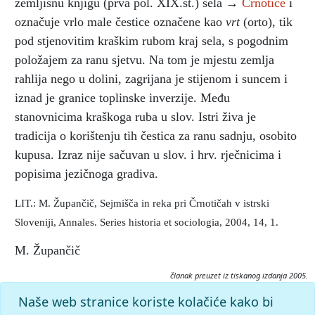
zemljišnu knjigu (prva pol. XIX.st.) sela →
Črnotiče
i
označuje vrlo male čestice označene kao
vrt
(orto), tik
pod stjenovitim kraškim rubom kraj sela, s pogodnim
položajem za ranu sjetvu. Na tom je mjestu zemlja
rahlija nego u dolini, zagrijana je stijenom i suncem i
iznad je granice toplinske inverzije. Među
stanovnicima kraškoga ruba u slov. Istri živa je
tradicija o korištenju tih čestica za ranu sadnju, osobito
kupusa. Izraz nije sačuvan u slov. i hrv. rječnicima i
popisima jezičnoga gradiva.
LIT.: M. Župančič, Sejmišča in reka pri Črnotičah v istrski
Sloveniji, Annales. Series historia et sociologia, 2004, 14, 1.
M. Župančič
članak preuzet iz tiskanog izdanja 2005.
Citiranje:
Naše web stranice koriste kolačiće kako bi
sejenišče.
Istarska enciklopedija (2005), mrežno izdanje.