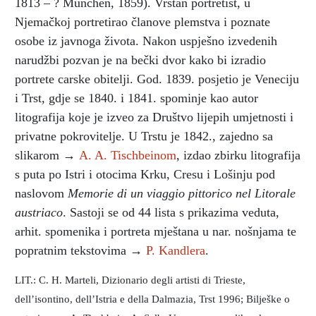
1813 – ? München, 1859). Vrstan portretist, u
Njemačkoj portretirao članove plemstva i poznate
osobe iz javnoga života. Nakon uspješno izvedenih
narudžbi pozvan je na bečki dvor kako bi izradio
portrete carske obitelji. God. 1839. posjetio je Veneciju
i Trst, gdje se 1840. i 1841. spominje kao autor
litografija koje je izveo za Društvo lijepih umjetnosti i
privatne pokrovitelje. U Trstu je 1842., zajedno sa
slikarom →
A. A. Tischbeinom
, izdao zbirku litografija
s puta po Istri i otocima Krku, Cresu i Lošinju pod
naslovom
Memorie di un viaggio pittorico nel Litorale
austriaco
. Sastoji se od 44 lista s prikazima veduta,
arhit. spomenika i portreta mještana u nar. nošnjama te
popratnim tekstovima →
P. Kandlera
.
LIT.: C. H. Marteli, Dizionario degli artisti di Trieste,
dell’isontino, dell’Istria e della Dalmazia, Trst 1996; Bilješke o