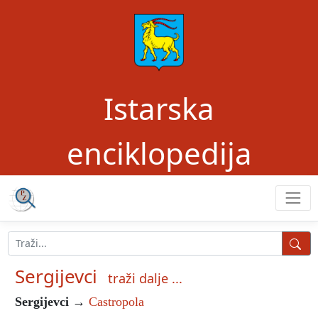
Istarska
enciklopedija
Sergijevci
traži dalje ...
Sergijevci
→
Castropola