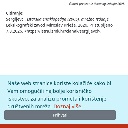
članak preuzet iz tiskanog izdanja 2005.
Citiranje:
Sergijevci.
Istarska enciklopedija (2005), mrežno izdanje.
Leksikografski zavod Miroslav Krleža, 2026. Pristupljeno
7.8.2026. <https://istra.lzmk.hr/clanak/sergijevci>.
Naše web stranice koriste kolačiće kako bi
Vam omogućili najbolje korisničko
iskustvo, za analizu prometa i korištenje
društvenih mreža.
Doznaj više.
Prihvati
© 2026
Leksikografski zavod
Miroslav Krleža