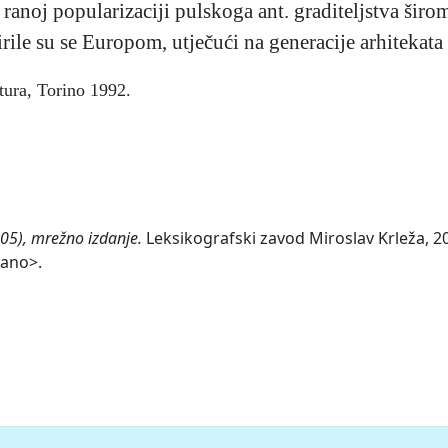
o ranoj popularizaciji pulskoga ant. graditeljstva šir
širile su se Europom, utječući na generacije arhiteka
ttura, Torino 1992.
005), mrežno izdanje.
Leksikografski zavod Miroslav Krleža, 20
iano>.