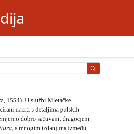
dija
iza, 1554). U službi Mletačke
cirani nacrti s detaljima pulskih
razmjerno dobro sačuvani, dragocjeni
ttura,
s mnogim izdanjima između