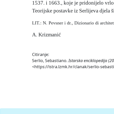
1537. i 1663., koje je pridonijelo vrl
Teorijske postavke iz Serlijeva djela 
LIT.: N. Pevsner i dr., Dizionario di archite
A. Krizmanić
Citiranje:
Serlio, Sebastiano.
Istarska enciklopedija (2
<https://istra.lzmk.hr/clanak/serlio-sebast