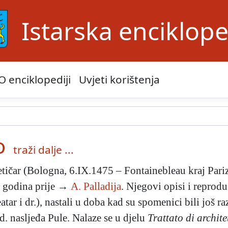
Istarska enciklope
O enciklopediji
Uvjeti korištenja
o
traži dalje ...
oretičar (Bologna, 6.IX.1475 – Fontainebleau kraj Par
t godina prije →
A. Palladija
. Njegovi opisi i reprodu
atar i dr.), nastali u doba kad su spomenici bili još 
. nasljeđa Pule. Nalaze se u djelu
Trattato di archite