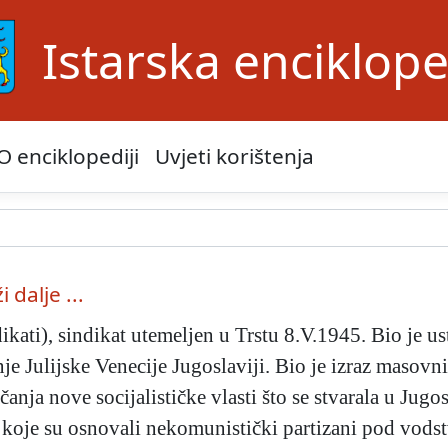
Istarska enciklope
O enciklopediji
Uvjeti korištenja
i dalje ...
ndikati), sindikat utemeljen u Trstu 8.V.1945. Bio je 
je Julijske Venecije Jugoslaviji. Bio je izraz masovni
čanja nove socijalističke vlasti što se stvarala u Jugo
i), koje su osnovali nekomunistički partizani pod vo