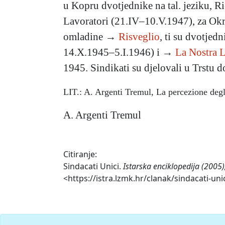
u Kopru dvotjednike na tal. jeziku, R
Lavoratori (21.IV–10.V.1947), za Okruž
omladine →
Risveglio
, ti su dvotjed
14.X.1945–5.I.1946) i →
La Nostra L
1945. Sindikati su djelovali u Trstu d
LIT.: A. Argenti Tremul, La percezione degli
A. Argenti Tremul
Citiranje:
Sindacati Unici.
Istarska enciklopedija (2005)
<https://istra.lzmk.hr/clanak/sindacati-unic