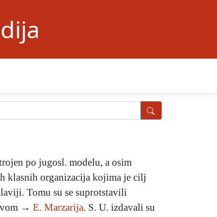
dija
ustrojen po jugosl. modelu, a osim
h klasnih organizacija kojima je cilj
slaviji. Tomu su se suprotstavili
dstvom →
E. Marzarija
. S. U. izdavali su