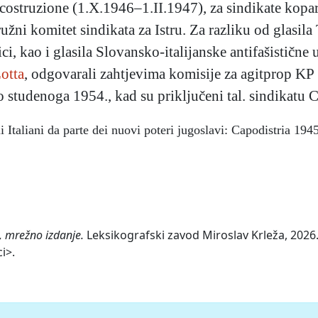
icostruzione (1.X.1946–1.II.1947), za sindikate kopa
ni komitet sindikata za Istru. Za razliku od glasila T
nici, kao i glasila Slovansko-italijanske antifašističn
otta
, odgovarali zahtjevima komisije za agitprop KP S
o studenoga 1954., kad su priključeni tal. sindikatu 
 Italiani da parte dei nuovi poteri jugoslavi: Capodistria 19
, mrežno izdanje.
Leksikografski zavod Miroslav Krleža, 2026.
i>.